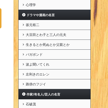
心理学
ドラマや漫画の名言
坂元裕二
大豆田とわ子と三人の元夫
生きるとか死ぬとか父親とか
バガボンド
波よ聞いてくれ
左利きのエレン
路傍のフジイ
作家/有名人/芸人の名言
石破茂