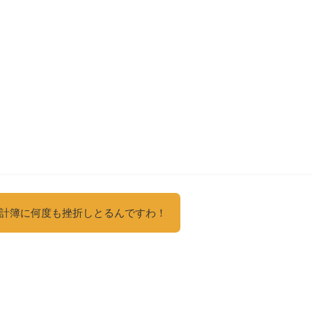
、
。
」
計簿に何度も挫折しとるんですわ！