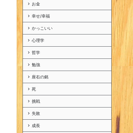
お金
幸せ/幸福
かっこいい
心理学
哲学
勉強
座右の銘
死
挑戦
失敗
成長