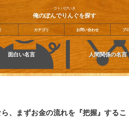
コトバびいき
俺のぽんでりんぐを探す
E
カテゴリ
お問い合わせ
プ
面白い名言
人間関係の名言
なら、まずお金の流れを『把握』するこ