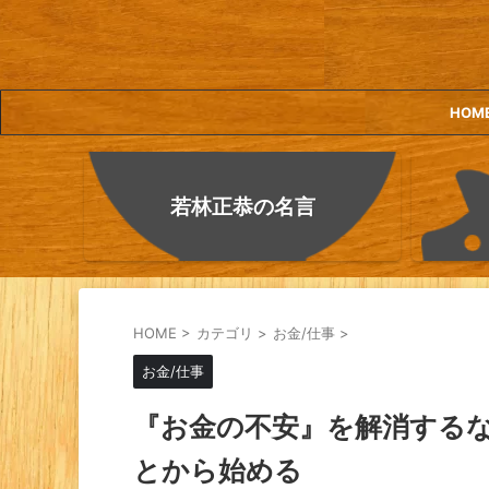
HOM
若林正恭の名言
HOME
>
カテゴリ
>
お金/仕事
>
お金/仕事
『お金の不安』を解消する
とから始める