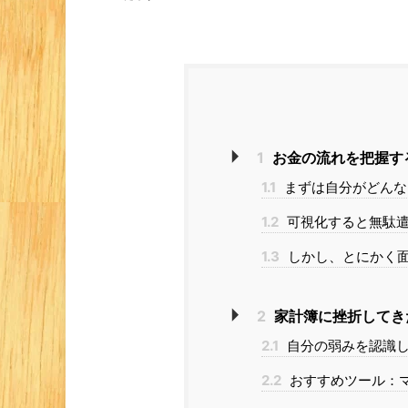
1
お金の流れを把握す
1.1
まずは自分がどんな
1.2
可視化すると無駄遣
1.3
しかし、とにかく
2
家計簿に挫折してき
2.1
自分の弱みを認識し
2.2
おすすめツール：マ