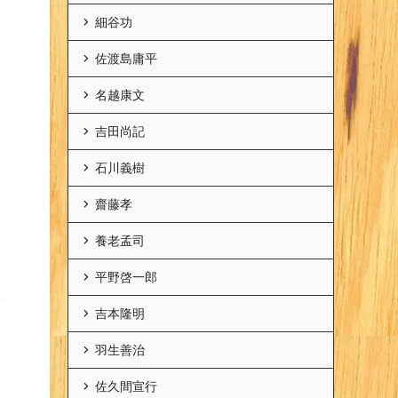
細谷功
佐渡島庸平
名越康文
吉田尚記
石川義樹
齋藤孝
養老孟司
平野啓一郎
吉本隆明
羽生善治
佐久間宣行