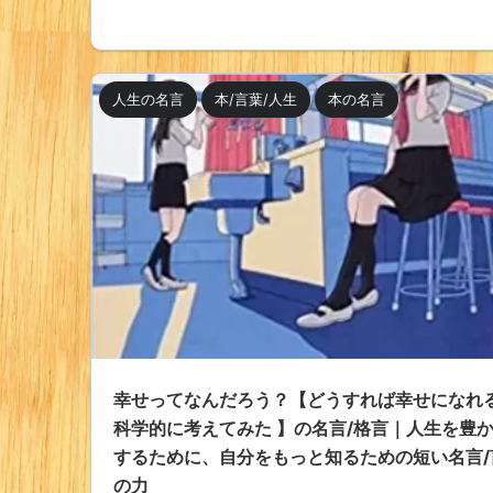
人生の名言
本/言葉/人生
本の名言
幸せってなんだろう？【どうすれば幸せになれ
科学的に考えてみた 】の名言/格言｜人生を豊
するために、自分をもっと知るための短い名言/
の力