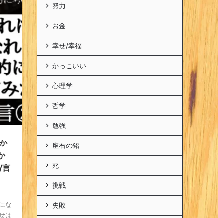
努力
お金
幸せ/幸福
かっこいい
心理学
哲学
勉強
か
座右の銘
か
死
/言
挑戦
失敗
にな
せは