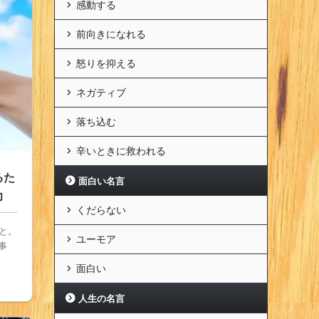
感動する
前向きになれる
怒りを抑える
ネガティブ
落ち込む
辛いときに救われる
るた
面白い名言
力
くだらない
と。
ユーモア
事
面白い
人生の名言