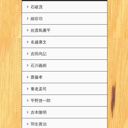
石破茂
細谷功
佐渡島庸平
名越康文
吉田尚記
石川義樹
齋藤孝
養老孟司
平野啓一郎
吉本隆明
羽生善治