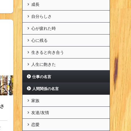
成長
自分らしさ
心が疲れた時
心に残る
生きると向き合う
人生に飽きた
仕事の名言
人間関係の名言
家族
さ
友達/友情
恋愛
ば