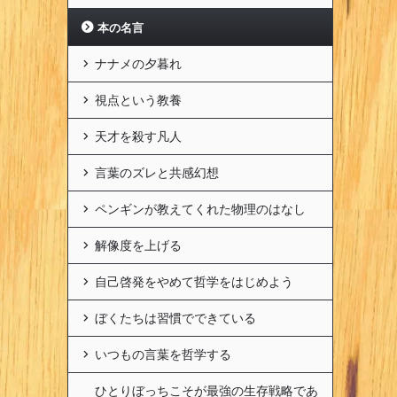
本の名言
ナナメの夕暮れ
視点という教養
天才を殺す凡人
言葉のズレと共感幻想
ペンギンが教えてくれた物理のはなし
解像度を上げる
自己啓発をやめて哲学をはじめよう
ぼくたちは習慣でできている
いつもの言葉を哲学する
ひとりぼっちこそが最強の生存戦略であ