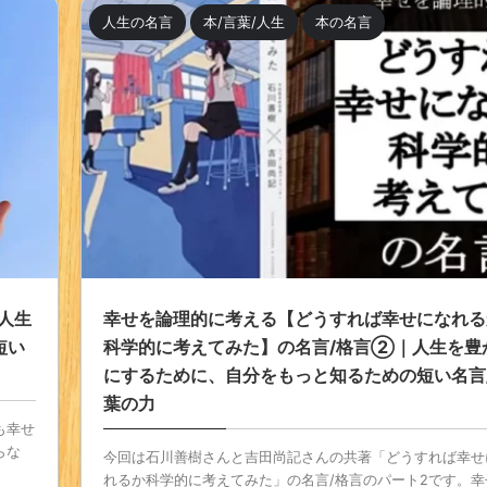
人生の名言
本/言葉/人生
本の名言
人生
幸せを論理的に考える【どうすれば幸せになれる
短い
科学的に考えてみた】の名言/格言②｜人生を豊
にするために、自分をもっと知るための短い名言
葉の力
も幸せ
らな
今回は石川善樹さんと吉田尚記さんの共著「どうすれば幸せ
れるか科学的に考えてみた」の名言/格言のパート2です。幸