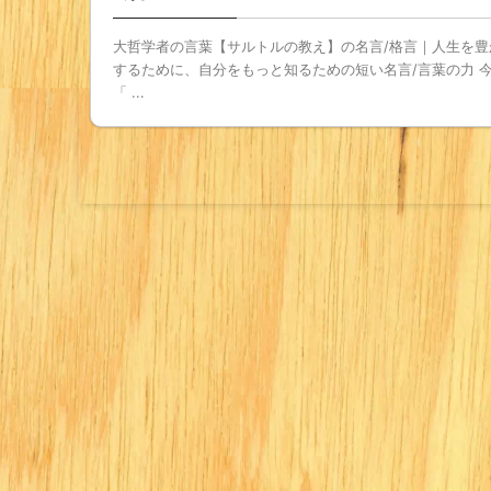
大哲学者の言葉【サルトルの教え】の名言/格言｜人生を豊
するために、自分をもっと知るための短い名言/言葉の力 
「 ...