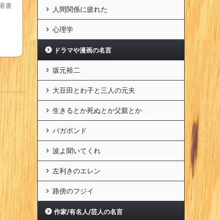
著書
人間関係に疲れた
心理学
ドラマや漫画の名言
坂元裕二
大豆田とわ子と三人の元夫
生きるとか死ぬとか父親とか
バガボンド
波よ聞いてくれ
左利きのエレン
路傍のフジイ
作家/有名人/芸人の名言