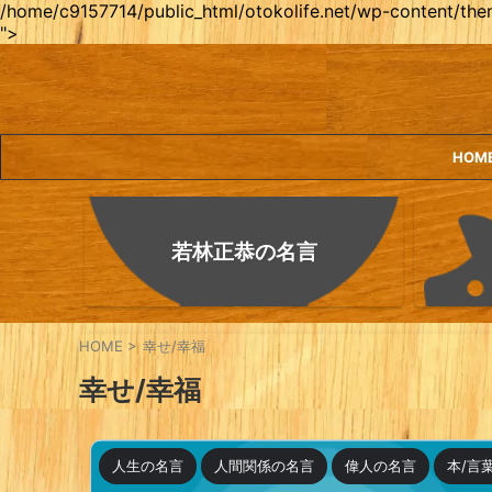
/home/c9157714/public_html/otokolife.net/wp-content/them
">
HOM
若林正恭の名言
HOME
>
幸せ/幸福
幸せ/幸福
人生の名言
人間関係の名言
偉人の名言
本/言