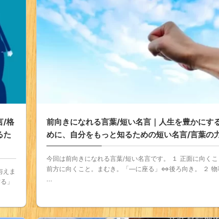
/格
前向きになれる言葉/短い名言｜人生を豊かにす
るた
めに、自分をもっと知るための短い名言/言葉の
今回は前向きになれる言葉/短い名言です。 １ 正面に向くこ
前方に向くこと。まむき。「—に座る」⇔後ろ向き。 ２ 物
与えま
...
作る」