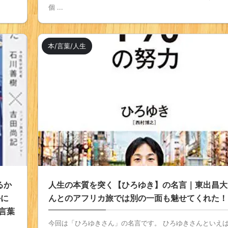
個 ...
本/言葉/人生
るか
人生の本質を突く【ひろゆき】の名言｜東出昌大
かに
んとのアフリカ旅では別の一面も魅せてくれた！
言葉
今回は「ひろゆきさん」の名言です。 ひろゆきさんといえ