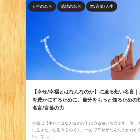
人生の名言
感情の名言
本/言葉/人生
【幸せ/幸福とはなんなのか】に迫る短い名言｜
を豊かにするために、自分をもっと知るための
名言/言葉の力
今回は【幸せとはなんなのか】に迫る短い名言です。誰し
に生きたいと思うものです。一方で幸せがなんなのかわか
い。な ...