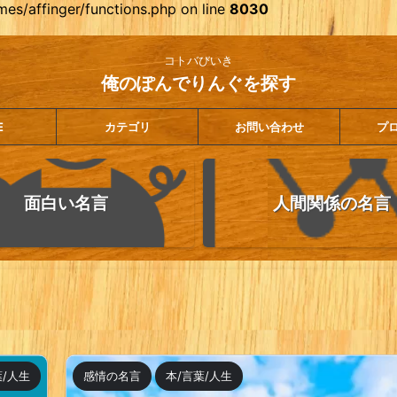
es/affinger/functions.php on line
8030
コトバびいき
俺のぽんでりんぐを探す
E
カテゴリ
お問い合わせ
プ
面白い名言
人間関係の名言
葉/人生
感情の名言
本/言葉/人生