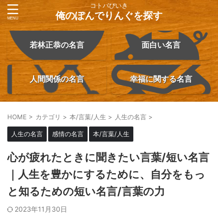
コトバびいき
俺のぽんでりんぐを探す
若林正恭の名言
面白い名言
人間関係の名言
幸福に関する名言
HOME
>
カテゴリ
>
本/言葉/人生
>
人生の名言
>
人生の名言
感情の名言
本/言葉/人生
心が疲れたときに聞きたい言葉/短い名言
｜人生を豊かにするために、自分をもっ
と知るための短い名言/言葉の力
2023年11月30日