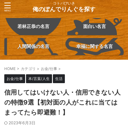
コトバびいき
俺のぽんでりんぐを探す
若林正恭の名言
面白い名言
人間関係の名言
幸福に関する名言
HOME
>
カテゴリ
>
お金/仕事
>
お金/仕事
本/言葉/人生
生活
信用してはいけない人・信用できない人
の特徴9選【初対面の人がこれに当ては
まってたら即避難！】
2023年6月3日