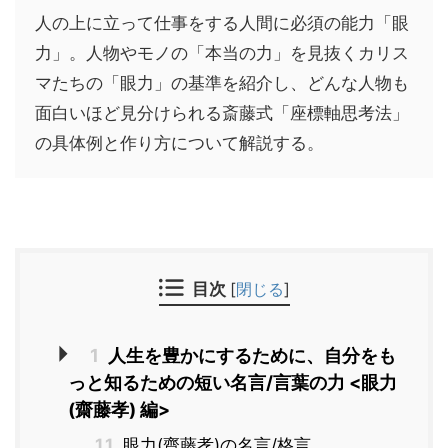
人の上に立って仕事をする人間に必須の能力「眼
力」。人物やモノの「本当の力」を見抜くカリス
マたちの「眼力」の基準を紹介し、どんな人物も
面白いほど見分けられる斎藤式「座標軸思考法」
の具体例と作り方について解説する。
目次
[
閉じる
]
1
人生を豊かにするために、自分をも
っと知るための短い名言/言葉の力 <眼力
(齋藤孝) 編>
1.1
眼力(齋藤孝)の名言/格言