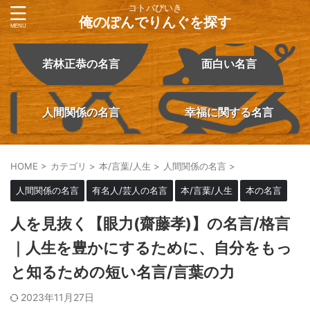
コトバびいき
俺のぽんでりんぐを探す
若林正恭の名言
面白い名言
人間関係の名言
幸福に関する名言
HOME
>
カテゴリ
>
本/言葉/人生
>
人間関係の名言
>
人間関係の名言
有名人/芸人の名言
本/言葉/人生
本の名言
人を見抜く【眼力(齋藤孝)】の名言/格言
｜人生を豊かにするために、自分をもっ
と知るための短い名言/言葉の力
2023年11月27日