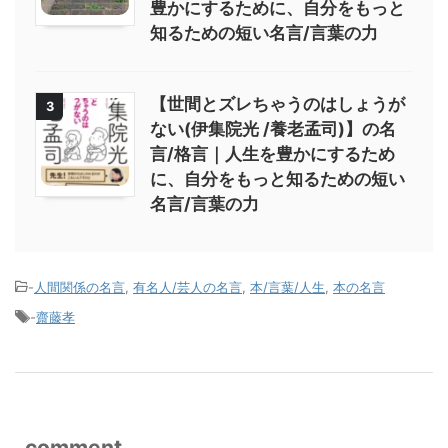
豊かにするために、自分をもっと
知るための短い名言/言葉の力
【世間とズレちゃうのはしょうが
3
ない(伊集院光 /養老孟司)】の名
言/格言｜人生を豊かにするため
に、自分をもっと知るための短い
名言/言葉の力
-
人間関係の名言
,
有名人/芸人の名言
,
本/言葉/人生
,
本の名言
-
齋藤孝
comment