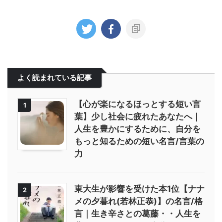
よく読まれている記事
【心が楽になるほっとする短い言
1
葉】少し社会に疲れたあなたへ｜
人生を豊かにするために、自分を
もっと知るための短い名言/言葉の
力
東大生が影響を受けた本1位【ナナ
2
メの夕暮れ(若林正恭)】の名言/格
言｜生き辛さとの葛藤・・人生を