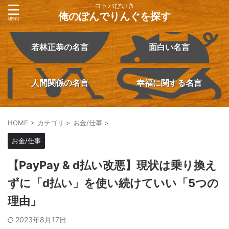
コトバびいき
俺のぽんでりんぐを探す
若林正恭の名言
面白い名言
人間関係の名言
幸福に関する名言
HOME
>
カテゴリ
>
お金/仕事
>
お金/仕事
【PayPay & d払い改悪】現状は乗り換え
ずに「d払い」を使い続けていい「5つの
理由」
2023年8月17日