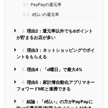
2.1
PayPayの還元率
2.2
d払いの還元率
3
理由2：還元率以外でもdポイント
が貯まるお店が多い
4
理由3：ネットショッピングでポイ
ントをもらえる
5
理由4：「d曜日」で最大4%
6
理由5：家計簿自動化アプリマネー
フォワードMEと連携できる
7
結論：「d払い」の方がPayPayに