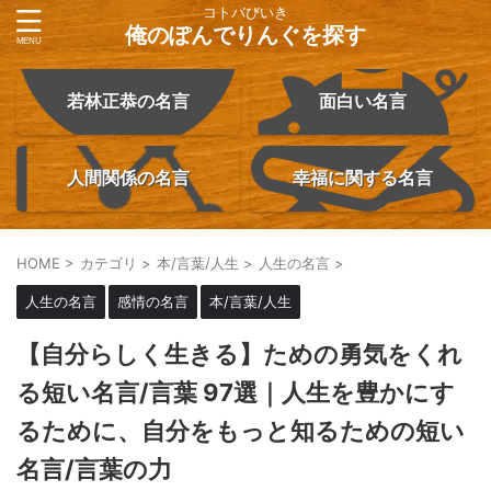
コトバびいき
俺のぽんでりんぐを探す
若林正恭の名言
面白い名言
人間関係の名言
幸福に関する名言
HOME
>
カテゴリ
>
本/言葉/人生
>
人生の名言
>
人生の名言
感情の名言
本/言葉/人生
【自分らしく生きる】ための勇気をくれ
る短い名言/言葉 97選｜人生を豊かにす
るために、自分をもっと知るための短い
名言/言葉の力