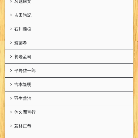
名越康文
吉田尚記
石川義樹
齋藤孝
養老孟司
平野啓一郎
吉本隆明
羽生善治
佐久間宣行
若林正恭