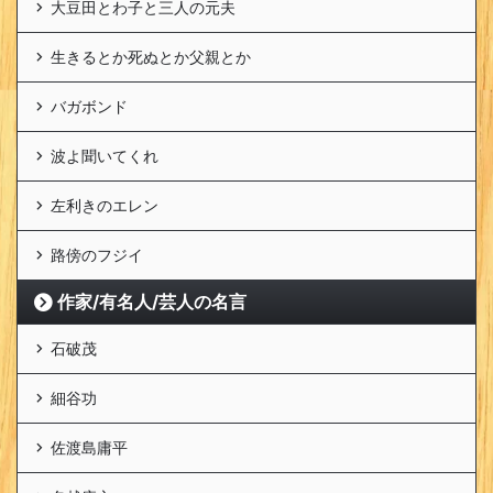
大豆田とわ子と三人の元夫
生きるとか死ぬとか父親とか
バガボンド
波よ聞いてくれ
左利きのエレン
路傍のフジイ
作家/有名人/芸人の名言
石破茂
細谷功
佐渡島庸平