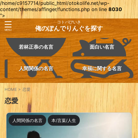
/home/c9157714/public_html/otokolife.net/wp-
content/themes/affinger/functions.php on line
8030
">
コトバびいき
俺のぽんでりんぐを探す
若林正恭の名言
面白い名言
人間関係の名言
幸福に関する名言
HOME
>
恋愛
恋愛
人間関係の名言
本/言葉/人生