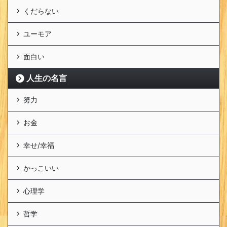
くだらない
ユーモア
面白い
人生の名言
努力
お金
幸せ/幸福
かっこいい
心理学
哲学