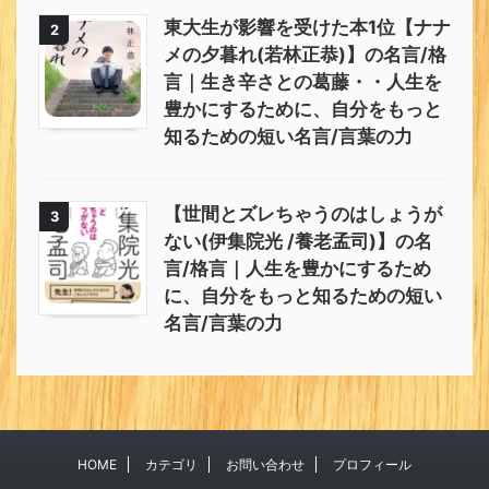
東大生が影響を受けた本1位【ナナ
2
メの夕暮れ(若林正恭)】の名言/格
言｜生き辛さとの葛藤・・人生を
豊かにするために、自分をもっと
知るための短い名言/言葉の力
【世間とズレちゃうのはしょうが
3
ない(伊集院光 /養老孟司)】の名
言/格言｜人生を豊かにするため
に、自分をもっと知るための短い
名言/言葉の力
HOME
カテゴリ
お問い合わせ
プロフィール