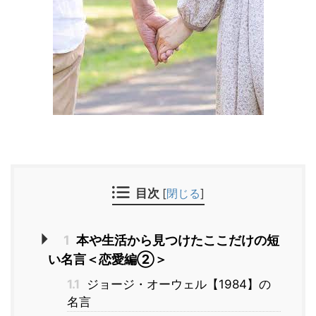
目次
[
閉じる
]
1
本や生活から見つけたここだけの短
い名言＜恋愛編②＞
1.1
ジョージ・オーウェル【1984】の
名言