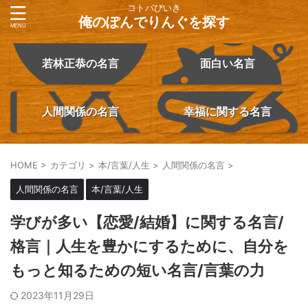
コトバびいき
俺のぽんでりんぐを探す
若林正恭の名言
面白い名言
人間関係の名言
幸福に関する名言
HOME
>
カテゴリ
>
本/言葉/人生
>
人間関係の名言
>
人間関係の名言
本/言葉/人生
学びが多い【恋愛/結婚】に関する名言/
格言｜人生を豊かにするために、自分を
もっと知るための短い名言/言葉の力
2023年11月29日