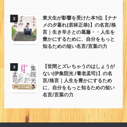
東大生が影響を受けた本1位【ナナ
2
メの夕暮れ(若林正恭)】の名言/格
言｜生き辛さとの葛藤・・人生を
豊かにするために、自分をもっと
知るための短い名言/言葉の力
【世間とズレちゃうのはしょうが
3
ない(伊集院光 /養老孟司)】の名
言/格言｜人生を豊かにするため
に、自分をもっと知るための短い
名言/言葉の力