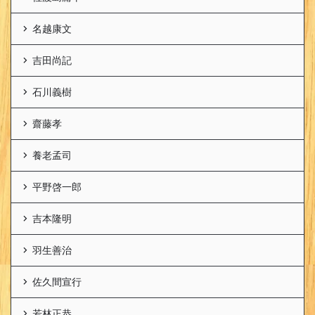
名越康文
吉田尚記
石川義樹
齋藤孝
養老孟司
平野啓一郎
吉本隆明
羽生善治
佐久間宣行
若林正恭