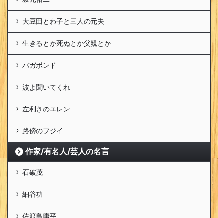
大豆田とわ子と三人の元夫
生きるとか死ぬとか父親とか
バガボンド
波よ聞いてくれ
左利きのエレン
路傍のフジイ
作家/有名人/芸人の名言
石破茂
細谷功
佐渡島庸平