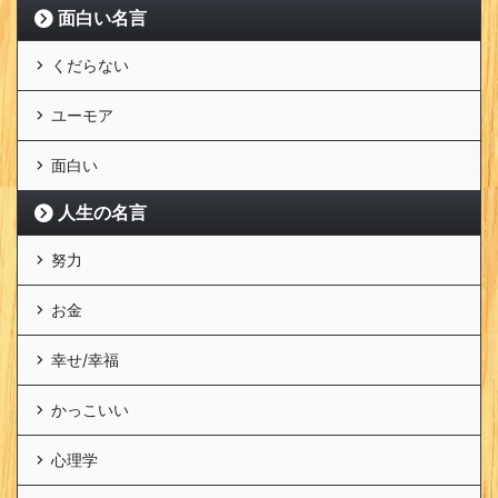
面白い名言
くだらない
ユーモア
面白い
人生の名言
努力
お金
幸せ/幸福
かっこいい
心理学