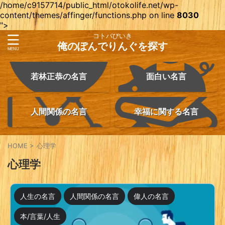
/home/c9157714/public_html/otokolife.net/wp-
content/themes/affinger/functions.php on line
8030
">
コトバびいき
俺のぽんでりんぐを探す
若林正恭の名言
面白い名言
人間関係の名言
幸福に関する名言
HOME
>
心理学
心理学
人生の名言
人間関係の名言
偉人の名言
本/言葉/人生