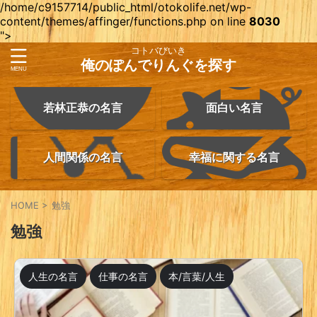
/home/c9157714/public_html/otokolife.net/wp-
content/themes/affinger/functions.php on line
8030
">
コトバびいき
俺のぽんでりんぐを探す
若林正恭の名言
面白い名言
人間関係の名言
幸福に関する名言
HOME
>
勉強
勉強
人生の名言
仕事の名言
本/言葉/人生