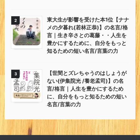
東大生が影響を受けた本1位【ナナ
2
メの夕暮れ(若林正恭)】の名言/格
言｜生き辛さとの葛藤・・人生を
豊かにするために、自分をもっと
知るための短い名言/言葉の力
【世間とズレちゃうのはしょうが
3
ない(伊集院光 /養老孟司)】の名
言/格言｜人生を豊かにするため
に、自分をもっと知るための短い
名言/言葉の力