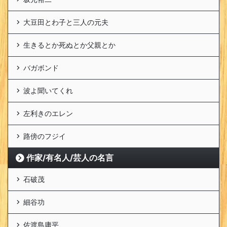
大豆田とわ子と三人の元夫
生きるとか死ぬとか父親とか
バガボンド
波よ聞いてくれ
左利きのエレン
路傍のフジイ
作家/有名人/芸人の名言
石破茂
細谷功
佐渡島庸平