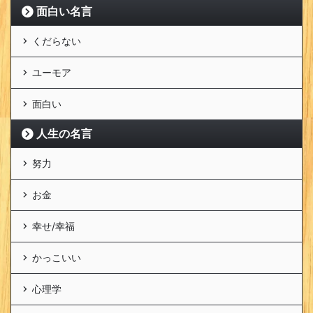
面白い名言
くだらない
ユーモア
面白い
人生の名言
努力
お金
幸せ/幸福
かっこいい
心理学