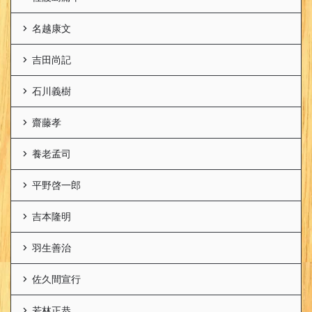
名越康文
吉田尚記
石川義樹
齋藤孝
養老孟司
平野啓一郎
吉本隆明
羽生善治
佐久間宣行
若林正恭