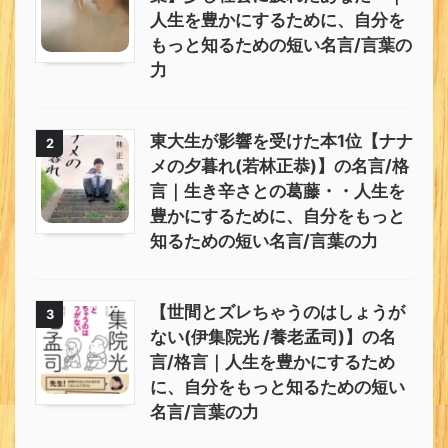
人生を豊かにするために、自分を
もっと知るための短い名言/言葉の
力
東大生が影響を受けた本1位【ナナ
2
メの夕暮れ(若林正恭)】の名言/格
言｜生き辛さとの葛藤・・人生を
豊かにするために、自分をもっと
知るための短い名言/言葉の力
【世間とズレちゃうのはしょうが
3
ない(伊集院光 /養老孟司)】の名
言/格言｜人生を豊かにするため
に、自分をもっと知るための短い
名言/言葉の力