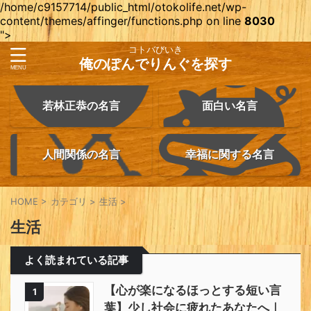
/home/c9157714/public_html/otokolife.net/wp-
content/themes/affinger/functions.php on line
8030
">
コトバびいき
俺のぽんでりんぐを探す
若林正恭の名言
面白い名言
人間関係の名言
幸福に関する名言
HOME
>
カテゴリ
>
生活
>
生活
よく読まれている記事
【心が楽になるほっとする短い言
1
葉】少し社会に疲れたあなたへ｜