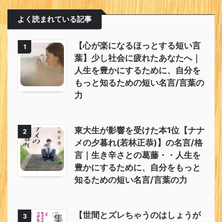
よく読まれている記事
【心が楽になるほっとする短い言
1
葉】少し社会に疲れたあなたへ｜
人生を豊かにするために、自分を
もっと知るための短い名言/言葉の
力
東大生が影響を受けた本1位【ナナ
2
メの夕暮れ(若林正恭)】の名言/格
言｜生き辛さとの葛藤・・人生を
豊かにするために、自分をもっと
知るための短い名言/言葉の力
【世間とズレちゃうのはしょうが
3