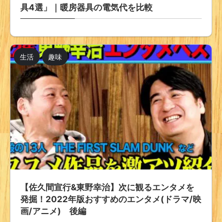
具4選」｜暖房器具の電気代を比較
生活
趣味
【佐久間宣行&東野幸治】次に観るエンタメを
発掘！2022年版おすすめのエンタメ(ドラマ/映
画/アニメ) 後編