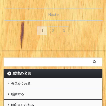
Next »
1
2
3
感情の名言
勇気をくれる
感動する
前向きになれる