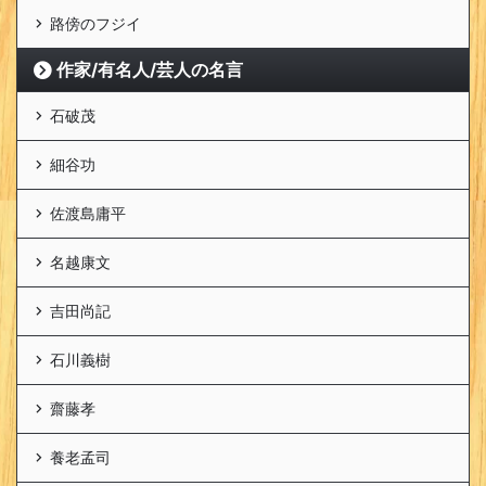
路傍のフジイ
作家/有名人/芸人の名言
石破茂
細谷功
佐渡島庸平
名越康文
吉田尚記
石川義樹
齋藤孝
養老孟司