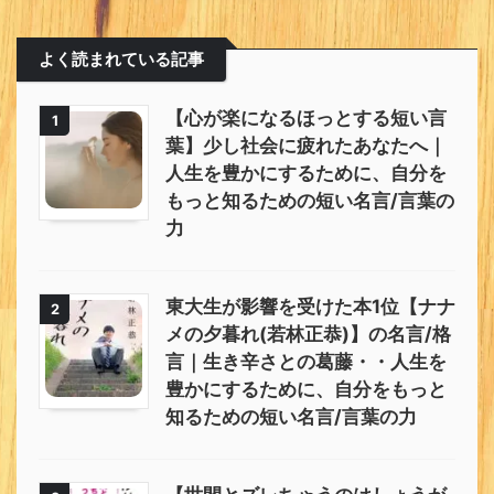
よく読まれている記事
【心が楽になるほっとする短い言
1
葉】少し社会に疲れたあなたへ｜
人生を豊かにするために、自分を
もっと知るための短い名言/言葉の
力
東大生が影響を受けた本1位【ナナ
2
メの夕暮れ(若林正恭)】の名言/格
言｜生き辛さとの葛藤・・人生を
豊かにするために、自分をもっと
知るための短い名言/言葉の力