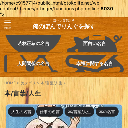
/home/c9157714/public_html/otokolife.net/wp-
content/themes/affinger/functions.php on line
8030
">
コトバびいき
俺のぽんでりんぐを探す
若林正恭の名言
面白い名言
人間関係の名言
幸福に関する名言
HOME
>
カテゴリ
>
本/言葉/人生
>
本/言葉/人生
人生の名言
仕事の名言
本/言葉/人生
本の名言