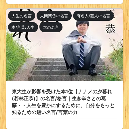
人生の名言
人間関係の名言
有名人/芸人の名言
本/言葉/人生
本の名言
東大生が影響を受けた本1位【ナナメの夕暮れ
(若林正恭)】の名言/格言｜生き辛さとの葛
藤・・人生を豊かにするために、自分をもっと
知るための短い名言/言葉の力