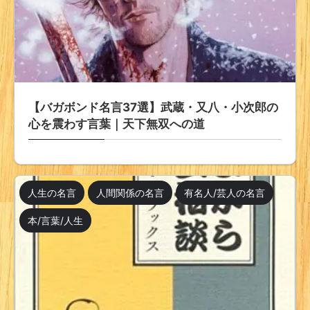
【バガボンド名言37選】武蔵・又八・小次郎の
心を震わす言葉｜天下無双への道
人生の名言
人間関係の名言
有名人/芸人の名言
本/言葉/人生