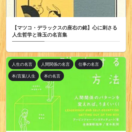
【マツコ・デラックスの座右の銘】心に刺さる
人生哲学と珠玉の名言集
人生の名言
人間関係の名言
仕事の名言
本/言葉/人生
本の名言