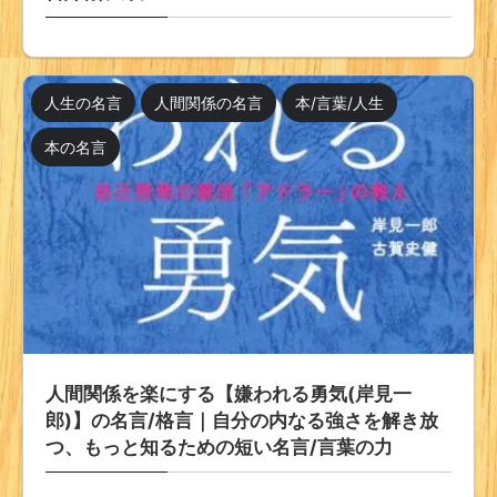
人生の名言
人間関係の名言
本/言葉/人生
本の名言
人間関係を楽にする【嫌われる勇気(岸見一
郎)】の名言/格言｜自分の内なる強さを解き放
つ、もっと知るための短い名言/言葉の力