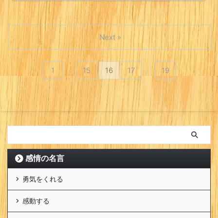
Next »
1
…
15
16
17
…
19
感情の名言
勇気をくれる
感動する