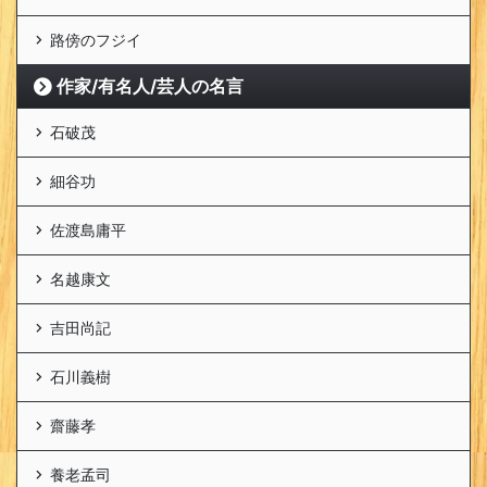
路傍のフジイ
作家/有名人/芸人の名言
石破茂
細谷功
佐渡島庸平
名越康文
吉田尚記
石川義樹
齋藤孝
養老孟司