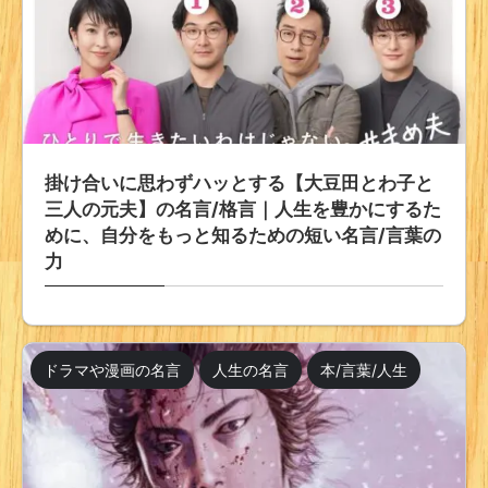
掛け合いに思わずハッとする【大豆田とわ子と
三人の元夫】の名言/格言｜人生を豊かにするた
めに、自分をもっと知るための短い名言/言葉の
力
ドラマや漫画の名言
人生の名言
本/言葉/人生