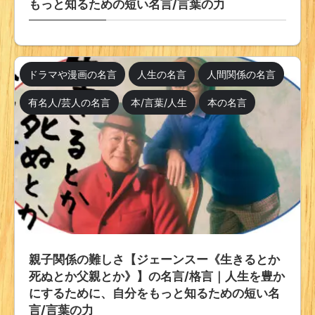
もっと知るための短い名言/言葉の力
ドラマや漫画の名言
人生の名言
人間関係の名言
有名人/芸人の名言
本/言葉/人生
本の名言
親子関係の難しさ【ジェーンスー《生きるとか
死ぬとか父親とか》】の名言/格言｜人生を豊か
にするために、自分をもっと知るための短い名
言/言葉の力