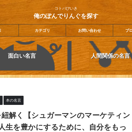
コトバびいき
俺のぽんでりんぐを探す
E
カテゴリ
お問い合わせ
プ
面白い名言
人間関係の名言
生
本の名言
を紐解く【シュガーマンのマーケティン
｜人生を豊かにするために、自分をもっ