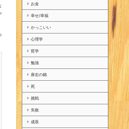
お金
な
や
幸せ/幸福
かっこいい
つ
心理学
哲学
勉強
座右の銘
死
挑戦
失敗
成長