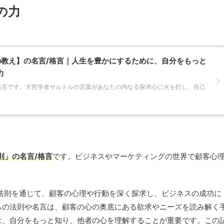
の力
教え】の名言/格言｜人生を豊かにするために、自分をもっと
力
格言です。大哲学者サルトルの言葉があなたの内なる探求心に火を灯し、自己
則」の名言/格言
です。ビジネスやマーケティングの世界で顧客心
。
法則を通じて、顧客の心理や行動を深く探求し、ビジネスの成功に
らの法則や名言は、顧客の心の奥底にある欲求やニーズを読み解く
は、自分をもっと知り、他者の心を理解することが重要です。この