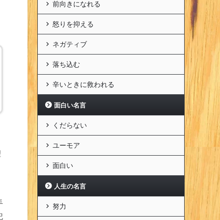
前向きになれる
怒りを抑える
ネガティブ
落ち込む
辛いときに救われる
面白い名言
くだらない
ユーモア
理
面白い
人生の名言
手
努力
記