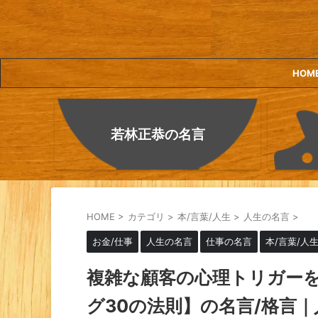
HOM
若林正恭の名言
HOME
>
カテゴリ
>
本/言葉/人生
>
人生の名言
>
お金/仕事
人生の名言
仕事の名言
本/言葉/人
複雑な顧客の心理トリガー
グ30の法則】の名言/格言