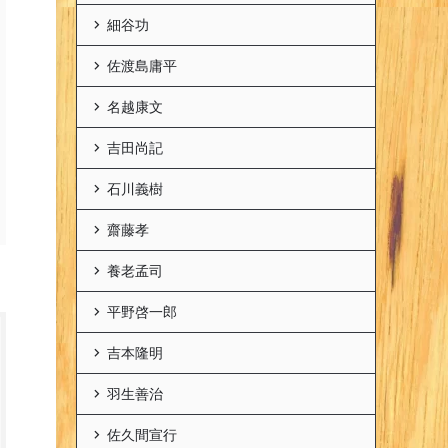
細谷功
佐渡島庸平
名越康文
吉田尚記
石川義樹
齋藤孝
養老孟司
平野啓一郎
吉本隆明
羽生善治
佐久間宣行