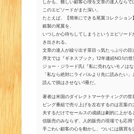
しかも、難しい顧客心理を文章の達人ならで
このエピソードがまた深い。
たとえば、【簡単にできる尾翼コレクション
銀製の尾翼を、
いつしか心待ちしてしまうというエピソード
き出される。
文章の達人が繰り出す茶目っ気たっぷりの目
序文では『ギネスブック』12年連続NO.1の
ジョー・ジラード氏(『私に売れないモノは
「私なら絶対にライバルより先に読みたい」
読んで損はさせない1冊だ。
著者は米国のダイレクトマーケティングの世
ピング番組で売り上げを左右するのは言葉の
夫するだけでセールスの成績は劇的に上がる
信販売のみならず、人的販売の現場でも応用
手ごわい顧客の心を動かし、ついには購買を