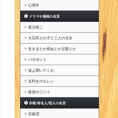
心理学
ドラマや漫画の名言
坂元裕二
大豆田とわ子と三人の元夫
生きるとか死ぬとか父親とか
バガボンド
波よ聞いてくれ
左利きのエレン
路傍のフジイ
作家/有名人/芸人の名言
石破茂