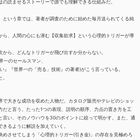
はの読ませるストーリーで誰でも理解できる仕組みだ。
】という章では、著者が調査のために始めた毎月送られてくる純
から、人間の心にも潜む【収集欲求】という心理的トリガーが導
次から、どんなトリガーが飛び出すか分からない。
世界一のセールスマン、
ない』『世界一の「売る」技術』の著者)がこう言っている。
と。
界で大きな成功を収めた人物だ。カタログ販売やテレビのショッ
力だと言う。たった1つの表現、説明の順序、力点の置き方を工
と言い、そのノウハウを30のポイントに絞って明かす。また、通
できるように解説を加えていく。
決めさせてしまう「心理的トリガー(引き金)」の存在を見極めろ