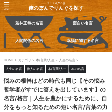
コトバびいき
俺のぽんでりんぐを探す
若林正恭の名言
面白い名言
人間関係の名言
幸福に関する名言
HOME
>
カテゴリ
>
本/言葉/人生
>
人生の名言
>
人生の名言
偉人の名言
本/言葉/人生
本の名言
悩みの根幹はどの時代も同じ【その悩み
哲学者がすでに答えを出しています】の
名言/格言｜人生を豊かにするために、自
分をもっと知るための短い名言/言葉の力