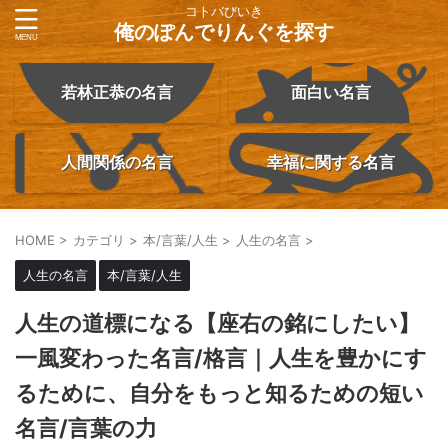
コトバびいき
俺のぽんでりんぐを探す
若林正恭の名言
面白い名言
人間関係の名言
幸福に関する名言
HOME
>
カテゴリ
>
本/言葉/人生
>
人生の名言
>
人生の名言
本/言葉/人生
人生の道標になる【座右の銘にしたい】
一風変わった名言/格言｜人生を豊かにす
るために、自分をもっと知るための短い
名言/言葉の力