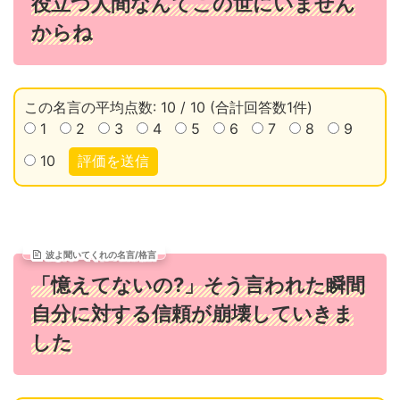
役立つ人間なんてこの世にいません
からね
この名言の平均点数: 10 / 10 (合計回答数1件)
1
2
3
4
5
6
7
8
9
10
評価を送信
波よ聞いてくれの名言/格言
「憶えてないの?」そう言われた瞬間
自分に対する信頼が崩壊していきま
した