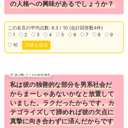
の人格への興味があるでしょうか？
この名言の平均点数: 8.3 / 10 (合計回答数4件)
1
2
3
4
5
6
7
8
9
10
評価を送信
波よ聞いてくれの名言/格言
私は彼の独善的な部分を男系社会だ
からまーしゃあないかなと放置して
いました。ラクだったからです。カ
テゴライズして諦めれば彼の欠点に
真摯に向き合わずに済んだからです