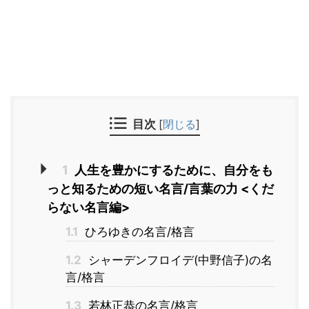
目次
[
閉じる
]
1
人生を豊かにするために、自分をも
っと知るための短い名言/言葉の力 <くだ
らない名言編>
1.1
ひろゆきの名言/格言
1.2
シャーデンフロイデ(中野信子)の名
言/格言
1.3
若林正恭の名言/格言