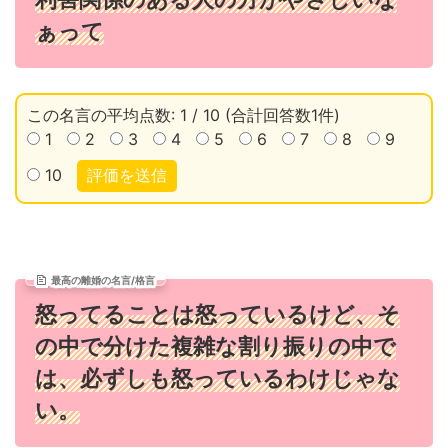
ぁって
この名言の平均点数: 1 / 10 (合計回答数1件)
1
2
3
4
5
6
7
8
9
10
評価を送信
最高の離婚の名言/格言
怒ってることは怒っているけど、そ
の中で分けた複雑な割り振りの中で
は、必ずしも怒っているわけじゃな
い。