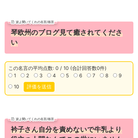
波よ聞いてくれの名言/格言
琴欧州のブログ見て癒されてくださ
い
この名言の平均点数: 0 / 10 (合計回答数0件)
1
2
3
4
5
6
7
8
9
10
評価を送信
波よ聞いてくれの名言/格言
衿子さん自分を責めないで牛乳より