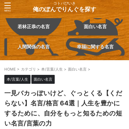
コトバびいき
俺のぽんでりんぐを探す
若林正恭の名言
面白い名言
人間関係の名言
幸福に関する名言
HOME
>
カテゴリ
>
本/言葉/人生
>
面白い名言
>
本/言葉/人生
面白い名言
一見バカっぽいけど、ぐっとくる【くだ
らない】名言/格言 64選｜人生を豊かに
するために、自分をもっと知るための短
い名言/言葉の力