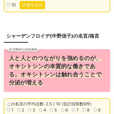
10
評価を送信
シャーデンフロイデ(中野信子)の名言/格言
中野信子の名言/格言
人と人とのつながりを強めるのが、
オキシトシンの本質的な働きであ
る。オキシトシンは触れ合うことで
分泌が増える
この名言の平均点数: 2.5 / 10 (合計回答数6件)
1
2
3
4
5
6
7
8
9