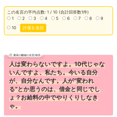
この名言の平均点数: 1 / 10 (合計回答数1件)
1
2
3
4
5
6
7
8
9
10
評価を送信
最高の離婚の名言/格言
人は変わらないですよ。10代じゃな
いんですよ、私たち。今いる自分
が、自分なんです。人が“変われ
る”とか思うのは、借金と同じでし
ょ？お給料の中でやりくりしなき
ゃ。