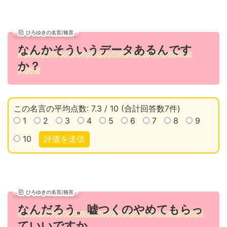
ひろゆきの名言/格言
なんかそういうデータあるんです
か？
この名言の平均点数: 7.3 / 10 (合計回答数7件)
1
2
3
4
5
6
7
8
9
10
評価を送信
ひろゆきの名言/格言
なんだろう。嘘つくのやめてもらっ
ていいですか。