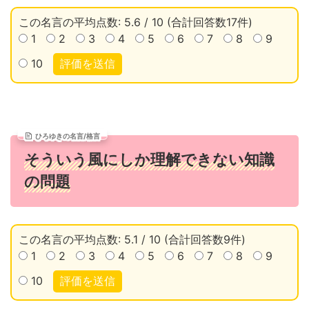
この名言の平均点数: 5.6 / 10 (合計回答数17件)
1
2
3
4
5
6
7
8
9
10
評価を送信
ひろゆきの名言/格言
そういう風にしか理解できない知識
の問題
この名言の平均点数: 5.1 / 10 (合計回答数9件)
1
2
3
4
5
6
7
8
9
10
評価を送信