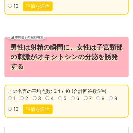
10
評価を送信
中野信子の名言/格言
男性は射精の瞬間に、女性は子宮頸部
の刺激がオキシトシンの分泌を誘発
する
この名言の平均点数: 6.4 / 10 (合計回答数5件)
1
2
3
4
5
6
7
8
9
10
評価を送信