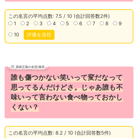
この名言の平均点数: 7.5 / 10 (合計回答数2件)
1
2
3
4
5
6
7
8
9
10
評価を送信
若林正恭の名言/格言
誰も傷つかない笑いって変だなって
思ってるんだけどさ。じゃあ誰も不
味いって言わない食べ物っておかし
くない？
この名言の平均点数: 8.2 / 10 (合計回答数5件)