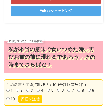
Yahooショッピング
波よ聞いてくれの名言/格言
私が本当の意味で食いつめた時、再
びお前の前に現れるであろう、その
時までさらばだ！
この名言の平均点数: 5.5 / 10 (合計回答数2件)
1
2
3
4
5
6
7
8
9
10
評価を送信