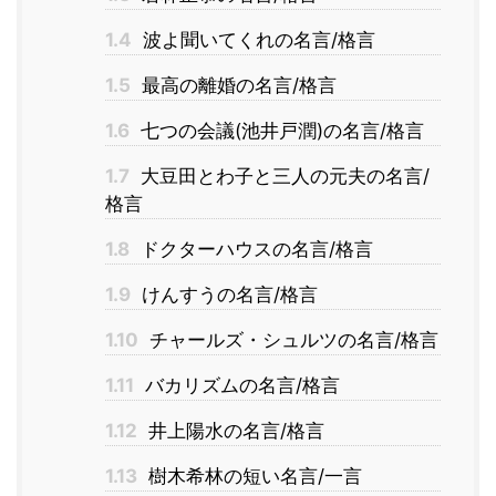
1.4
波よ聞いてくれの名言/格言
1.5
最高の離婚の名言/格言
1.6
七つの会議(池井戸潤)の名言/格言
1.7
大豆田とわ子と三人の元夫の名言/
格言
1.8
ドクターハウスの名言/格言
1.9
けんすうの名言/格言
1.10
チャールズ・シュルツの名言/格言
1.11
バカリズムの名言/格言
1.12
井上陽水の名言/格言
1.13
樹木希林の短い名言/一言