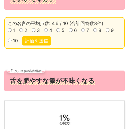
この名言の平均点数: 4.6 / 10 (合計回答数8件)
1
2
3
4
5
6
7
8
9
10
評価を送信
ひろゆきの名言/格言
舌を肥やすな飯が不味くなる