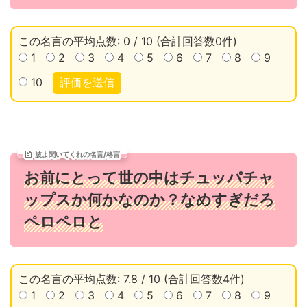
この名言の平均点数: 0 / 10 (合計回答数0件)
1
2
3
4
5
6
7
8
9
10
評価を送信
波よ聞いてくれの名言/格言
お前にとって世の中はチュッパチャ
ップスか何かなのか？なめすぎだろ
ペロペロと
この名言の平均点数: 7.8 / 10 (合計回答数4件)
1
2
3
4
5
6
7
8
9