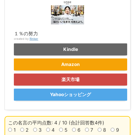
１％の努力
created by
Rinker
Kindle
Amazon
楽天市場
Yahooショッピング
この名言の平均点数: 4 / 10 (合計回答数4件)
1
2
3
4
5
6
7
8
9