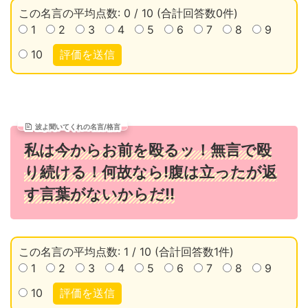
この名言の平均点数: 0 / 10 (合計回答数0件)
1
2
3
4
5
6
7
8
9
10
評価を送信
波よ聞いてくれの名言/格言
私は今からお前を殴るッ！無言で殴
り続ける！何故なら!腹は立ったが返
す言葉がないからだ!!
この名言の平均点数: 1 / 10 (合計回答数1件)
1
2
3
4
5
6
7
8
9
10
評価を送信