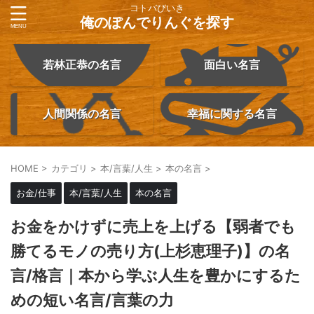
コトバびいき
俺のぽんでりんぐを探す
若林正恭の名言
面白い名言
人間関係の名言
幸福に関する名言
HOME
>
カテゴリ
>
本/言葉/人生
>
本の名言
>
お金/仕事
本/言葉/人生
本の名言
お金をかけずに売上を上げる【弱者でも
勝てるモノの売り方(上杉恵理子)】の名
言/格言｜本から学ぶ人生を豊かにするた
めの短い名言/言葉の力