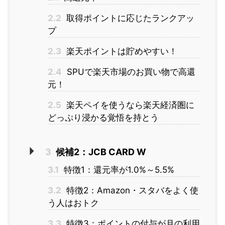
2.2
取得ポイントに応じたランクアッ
プ
2.3
楽天ポイントは貯めやすい！
2.4
SPUで楽天市場のお買い物で高還
元！
2.5
楽天ペイを使うなら楽天経済圏に
どっぷり浸かる覚悟を持とう
3
候補2：JCB CARD W
3.1
特徴1：還元率が1.0%～5.5%
3.2
特徴2：Amazon・スタバをよく使
う人はおトク
3.3
特徴3：ポイントの付与が月の利用