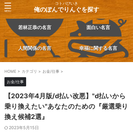
コトバびいき
俺のぽんでりんぐを探す
若林正恭の名言
面白い名言
人間関係の名言
幸福に関する名言
HOME
>
カテゴリ
>
お金/仕事
>
お金/仕事
【2023年4月版/d払い改悪】"d払いから
乗り換えたい"あなたのための『厳選乗り
換え候補2選』
2023年5月15日