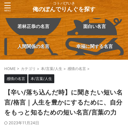
コトバびいき
俺のぽんでりんぐを探す
若林正恭の名言
面白い名言
人間関係の名言
幸福に関する名言
HOME
>
カテゴリ
>
本/言葉/人生
>
感情の名言
>
感情の名言
本/言葉/人生
【辛い/落ち込んだ時】に聞きたい短い名
言/格言｜人生を豊かにするために、自分
をもっと知るための短い名言/言葉の力
2023年11月24日