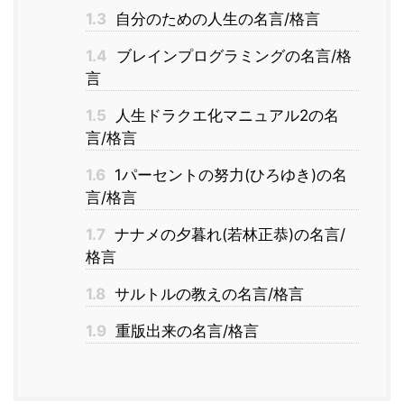
1.3
自分のための人生の名言/格言
1.4
ブレインプログラミングの名言/格
言
1.5
人生ドラクエ化マニュアル2の名
言/格言
1.6
1パーセントの努力(ひろゆき)の名
言/格言
1.7
ナナメの夕暮れ(若林正恭)の名言/
格言
1.8
サルトルの教えの名言/格言
1.9
重版出来の名言/格言