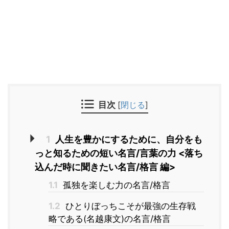
目次
[
閉じる
]
1
人生を豊かにするために、自分をも
っと知るための短い名言/言葉の力 <落ち
込んだ時に聞きたい名言/格言 編>
1.1
孤独を楽しむ力の名言/格言
1.2
ひとりぼっちこそが最強の生存戦
略である(名越康文)の名言/格言