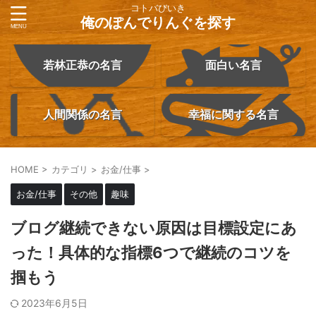
コトバびいき
俺のぽんでりんぐを探す
若林正恭の名言
面白い名言
人間関係の名言
幸福に関する名言
HOME
>
カテゴリ
>
お金/仕事
>
お金/仕事
その他
趣味
ブログ継続できない原因は目標設定にあ
った！具体的な指標6つで継続のコツを
掴もう
2023年6月5日