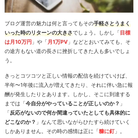
ブログ運営の魅力は何と言ってもその
手軽さとうまく
いった時のリターンの大きさ
でしょう。しかし「
目標
は月10万円
」や「
月1万PV
」などとおいてみても、そ
の途方もない道の長さに挫折してきた人も多いでしょ
う。
きっとコツコツと正しい情報の配信を続けていけば、
半年〜1年後に流入が増えてきたり、それに伴い急に報
酬が発生したりとあります。しかし、そこに到達する
までは「
今自分がやっていることが正しいのか？
」
「
反応がないので何か間違っていたとしても具体的に
どこなのか？
」なんて思いながらひたすら続けていく
しかありません。その時の感情は正に「
糠に釘
」。