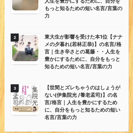
人生を豊かにするために、自分を
もっと知るための短い名言/言葉の
力
東大生が影響を受けた本1位【ナナ
2
メの夕暮れ(若林正恭)】の名言/格
言｜生き辛さとの葛藤・・人生を
豊かにするために、自分をもっと
知るための短い名言/言葉の力
【世間とズレちゃうのはしょうが
3
ない(伊集院光 /養老孟司)】の名
言/格言｜人生を豊かにするため
に、自分をもっと知るための短い
名言/言葉の力