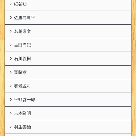
細谷功
佐渡島庸平
名越康文
吉田尚記
石川義樹
齋藤孝
養老孟司
平野啓一郎
吉本隆明
羽生善治