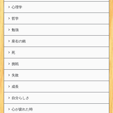
心理学
哲学
勉強
座右の銘
死
挑戦
失敗
成長
自分らしさ
心が疲れた時