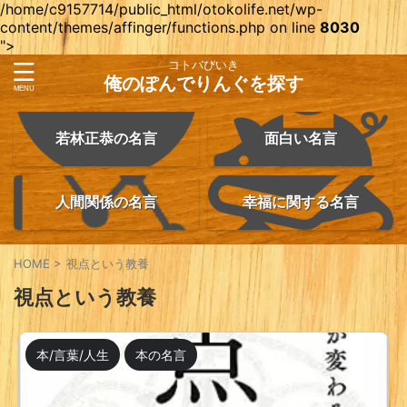
/home/c9157714/public_html/otokolife.net/wp-
content/themes/affinger/functions.php on line
8030
">
コトバびいき
俺のぽんでりんぐを探す
若林正恭の名言
面白い名言
人間関係の名言
幸福に関する名言
HOME
>
視点という教養
視点という教養
本/言葉/人生
本の名言