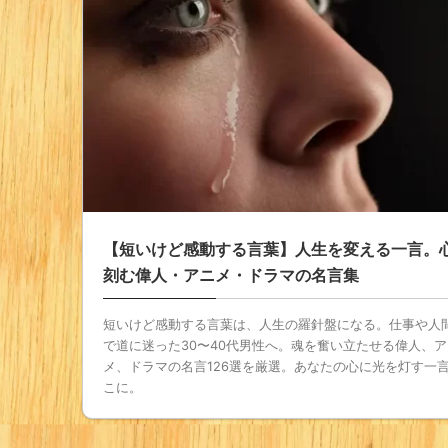
【短いけど感動する言葉】人生を変える一言。
刻む偉人・アニメ・ドラマの名言集
短いけど感動する言葉は、人生の羅針盤になる。仕事や人
で道に迷った30〜40代男性へ。魂を奮い立たせる偉人、ア
メ、ドラマの名言126選を厳選。あなたの心に光を灯す一
こに。