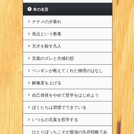
本の名言
ナナメの夕暮れ
視点という教養
天才を殺す凡人
言葉のズレと共感幻想
ペンギンが教えてくれた物理のはなし
解像度を上げる
自己啓発をやめて哲学をはじめよう
ぼくたちは習慣でできている
いつもの言葉を哲学する
ひとりぼっちこそが最強の生存戦略であ