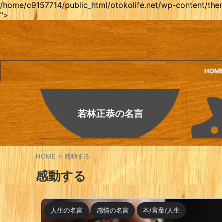
/home/c9157714/public_html/otokolife.net/wp-content/them
">
HOM
若林正恭の名言
HOME
>
感動する
感動する
人生の名言
感情の名言
本/言葉/人生