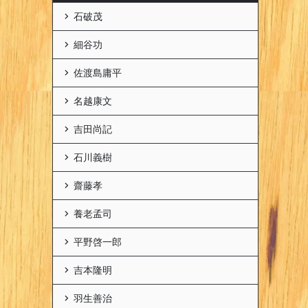
石破茂
細谷功
佐渡島庸平
名越康文
吉田尚記
石川義樹
齋藤孝
養老孟司
平野啓一郎
吉本隆明
羽生善治