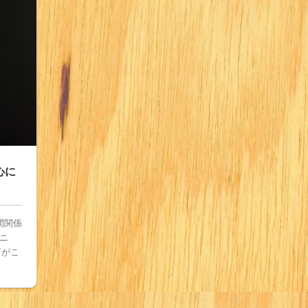
心に
間関係
ニ
言がこ