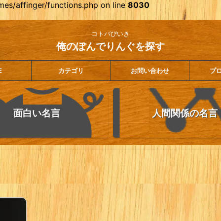
es/affinger/functions.php on line
8030
コトバびいき
俺のぽんでりんぐを探す
E
カテゴリ
お問い合わせ
プ
面白い名言
人間関係の名言