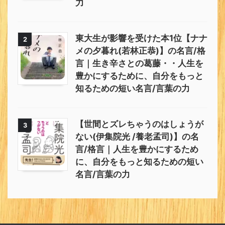
力
東大生が影響を受けた本1位【ナナ
2
メの夕暮れ(若林正恭)】の名言/格
言｜生き辛さとの葛藤・・人生を
豊かにするために、自分をもっと
知るための短い名言/言葉の力
【世間とズレちゃうのはしょうが
3
ない(伊集院光 /養老孟司)】の名
言/格言｜人生を豊かにするため
に、自分をもっと知るための短い
名言/言葉の力