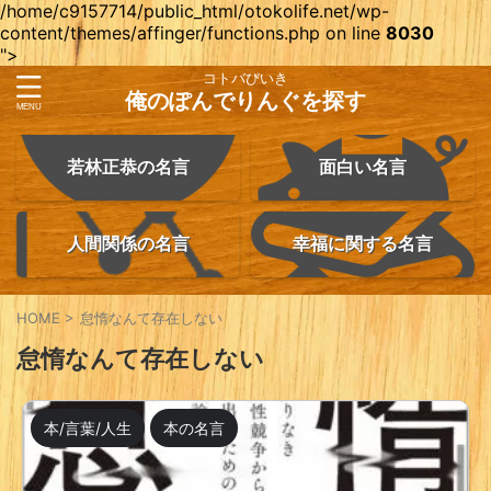
/home/c9157714/public_html/otokolife.net/wp-
content/themes/affinger/functions.php on line
8030
">
コトバびいき
俺のぽんでりんぐを探す
若林正恭の名言
面白い名言
人間関係の名言
幸福に関する名言
HOME
>
怠惰なんて存在しない
怠惰なんて存在しない
本/言葉/人生
本の名言