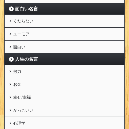
面白い名言
くだらない
ユーモア
面白い
人生の名言
努力
お金
幸せ/幸福
かっこいい
心理学