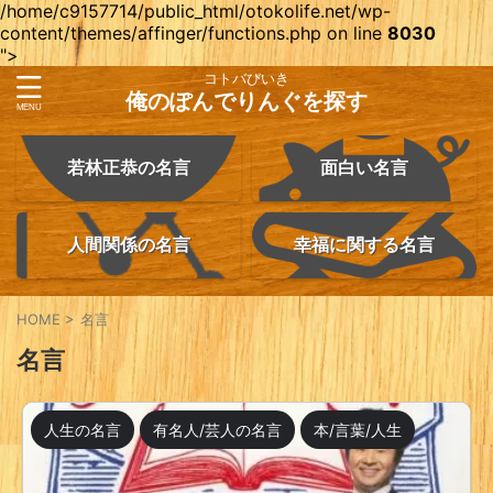
/home/c9157714/public_html/otokolife.net/wp-
content/themes/affinger/functions.php on line
8030
">
コトバびいき
俺のぽんでりんぐを探す
若林正恭の名言
面白い名言
人間関係の名言
幸福に関する名言
HOME
>
名言
名言
人生の名言
有名人/芸人の名言
本/言葉/人生