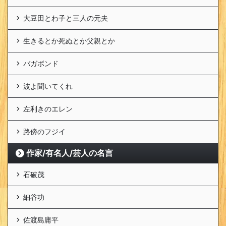
大豆田とわ子と三人の元夫
生きるとか死ぬとか父親とか
バガボンド
波よ聞いてくれ
左利きのエレン
路傍のフジイ
作家/有名人/芸人の名言
石破茂
細谷功
佐渡島庸平