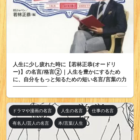
人生に少し疲れた時に【若林正恭(オードリ
ー)】の名言/格言②｜人生を豊かにするため
に、自分をもっと知るための短い名言/言葉の力
ドラマや漫画の名言
人生の名言
仕事の名言
有名人/芸人の名言
本/言葉/人生