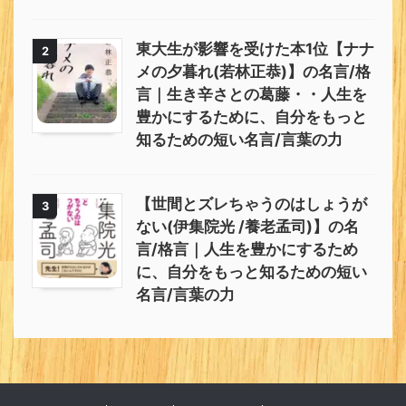
東大生が影響を受けた本1位【ナナ
2
メの夕暮れ(若林正恭)】の名言/格
言｜生き辛さとの葛藤・・人生を
豊かにするために、自分をもっと
知るための短い名言/言葉の力
【世間とズレちゃうのはしょうが
3
ない(伊集院光 /養老孟司)】の名
言/格言｜人生を豊かにするため
に、自分をもっと知るための短い
名言/言葉の力