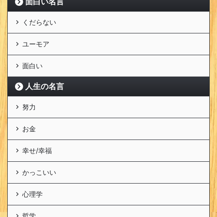
面白い名言
くだらない
ユーモア
面白い
人生の名言
努力
お金
幸せ/幸福
かっこいい
心理学
哲学