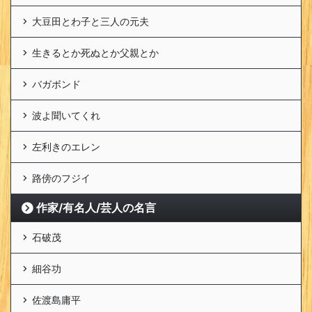
大豆田とわ子と三人の元夫
生きるとか死ぬとか父親とか
バガボンド
波よ聞いてくれ
左利きのエレン
路傍のフジイ
作家/有名人/芸人の名言
石破茂
細谷功
佐渡島庸平