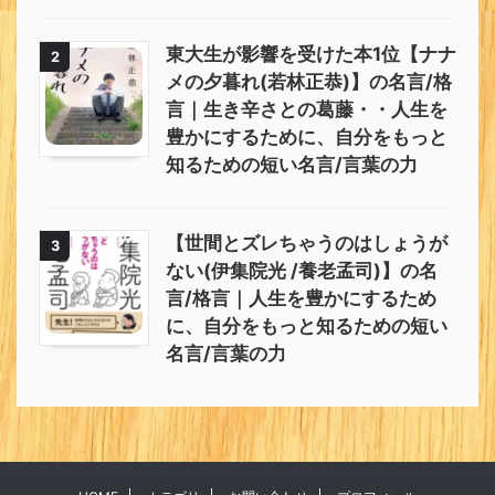
東大生が影響を受けた本1位【ナナ
2
メの夕暮れ(若林正恭)】の名言/格
言｜生き辛さとの葛藤・・人生を
豊かにするために、自分をもっと
知るための短い名言/言葉の力
【世間とズレちゃうのはしょうが
3
ない(伊集院光 /養老孟司)】の名
言/格言｜人生を豊かにするため
に、自分をもっと知るための短い
名言/言葉の力