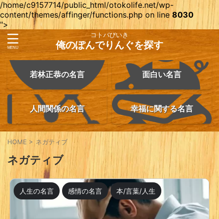
/home/c9157714/public_html/otokolife.net/wp-
content/themes/affinger/functions.php on line
8030
">
コトバびいき
俺のぽんでりんぐを探す
若林正恭の名言
面白い名言
人間関係の名言
幸福に関する名言
HOME
>
ネガティブ
ネガティブ
人生の名言
感情の名言
本/言葉/人生