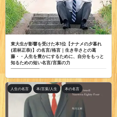
東大生が影響を受けた本1位【ナナメの夕暮れ
(若林正恭)】の名言/格言｜生き辛さとの葛
藤・・人生を豊かにするために、自分をもっと
知るための短い名言/言葉の力
人生の名言
本/言葉/人生
本の名言