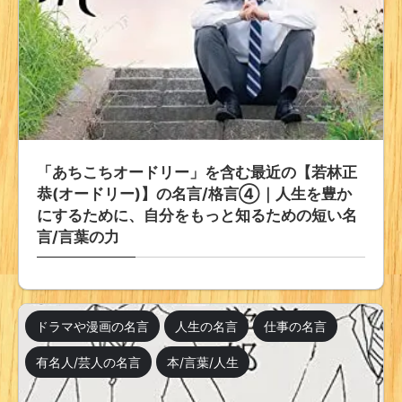
「あちこちオードリー」を含む最近の【若林正
恭(オードリー)】の名言/格言④｜人生を豊か
にするために、自分をもっと知るための短い名
言/言葉の力
ドラマや漫画の名言
人生の名言
仕事の名言
有名人/芸人の名言
本/言葉/人生