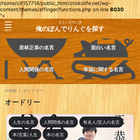
/home/c9157714/public_html/otokolife.net/wp-
content/themes/affinger/functions.php on line
8030
">
コトバびいき
俺のぽんでりんぐを探す
若林正恭の名言
面白い名言
人間関係の名言
幸福に関する名言
HOME
>
オードリー
オードリー
人生の名言
人間関係の名言
有名人/芸人の名言
本/言葉/人生
本の名言