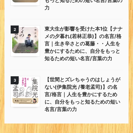
もっと知るための短い名言/言葉の
力
東大生が影響を受けた本1位【ナナ
2
メの夕暮れ(若林正恭)】の名言/格
言｜生き辛さとの葛藤・・人生を
豊かにするために、自分をもっと
知るための短い名言/言葉の力
【世間とズレちゃうのはしょうが
3
ない(伊集院光 /養老孟司)】の名
言/格言｜人生を豊かにするため
に、自分をもっと知るための短い
名言/言葉の力