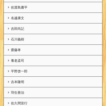
佐渡島庸平
名越康文
吉田尚記
石川義樹
齋藤孝
養老孟司
平野啓一郎
吉本隆明
羽生善治
佐久間宣行