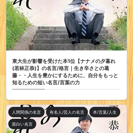
東大生が影響を受けた本1位【ナナメの夕暮れ
(若林正恭)】の名言/格言｜生き辛さとの葛
藤・・人生を豊かにするために、自分をもっと
知るための短い名言/言葉の力
人間関係の名言
有名人/芸人の名言
本/言葉/人生
面白い名言