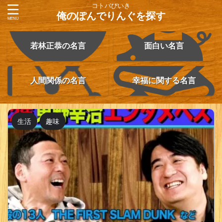
コトバびいき
俺のぽんでりんぐを探す
若林正恭の名言
面白い名言
人間関係の名言
幸福に関する名言
生活
趣味