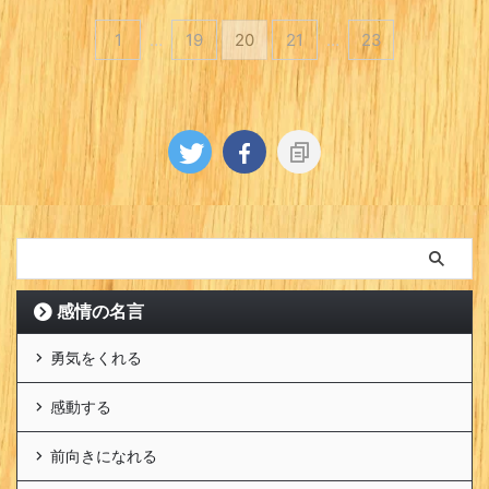
1
…
19
20
21
…
23
感情の名言
勇気をくれる
感動する
前向きになれる