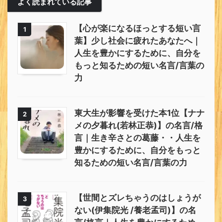
よく読まれている記事
【心が楽になるほっとする短い言
1
葉】少し社会に疲れたあなたへ｜
人生を豊かにするために、自分を
もっと知るための短い名言/言葉の
力
東大生が影響を受けた本1位【ナナ
2
メの夕暮れ(若林正恭)】の名言/格
言｜生き辛さとの葛藤・・人生を
豊かにするために、自分をもっと
知るための短い名言/言葉の力
【世間とズレちゃうのはしょうが
3
ない(伊集院光 /養老孟司)】の名