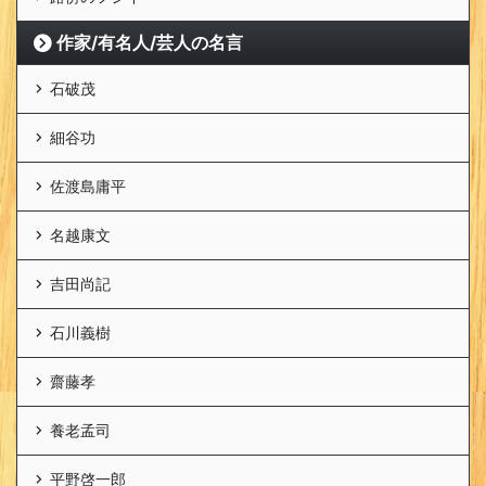
作家/有名人/芸人の名言
石破茂
細谷功
佐渡島庸平
名越康文
吉田尚記
石川義樹
齋藤孝
養老孟司
平野啓一郎