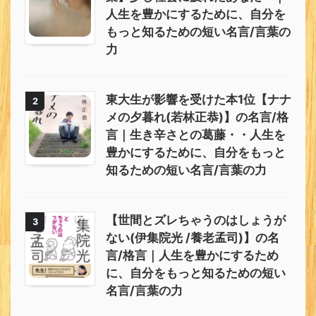
人生を豊かにするために、自分を
もっと知るための短い名言/言葉の
力
東大生が影響を受けた本1位【ナナ
2
メの夕暮れ(若林正恭)】の名言/格
言｜生き辛さとの葛藤・・人生を
豊かにするために、自分をもっと
知るための短い名言/言葉の力
【世間とズレちゃうのはしょうが
3
ない(伊集院光 /養老孟司)】の名
言/格言｜人生を豊かにするため
に、自分をもっと知るための短い
名言/言葉の力