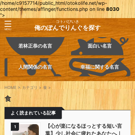
/home/c9157714/public_html/otokolife.net/wp-
content/themes/affinger/functions.php on line
8030
">
コトバびいき
俺のぽんでりんぐを探す
若林正恭の名言
面白い名言
人間関係の名言
幸福に関する名言
HOME
>
カテゴリ
>
食
>
食
よく読まれている記事
【心が楽になるほっとする短い言
1
葉】少し社会に疲れたあなたへ｜