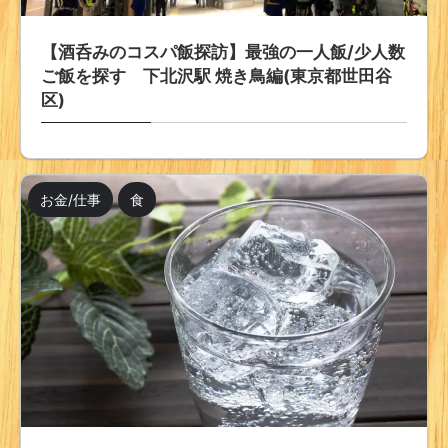
【酒呑みのコスパ飯探訪】最強の一人飯/少人数
ご飯を探す 下北沢駅 焼き鳥編(東京都世田谷
区)
お金/仕事
食