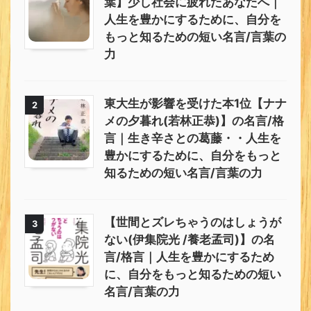
葉】少し社会に疲れたあなたへ｜
人生を豊かにするために、自分を
もっと知るための短い名言/言葉の
力
東大生が影響を受けた本1位【ナナ
2
メの夕暮れ(若林正恭)】の名言/格
言｜生き辛さとの葛藤・・人生を
豊かにするために、自分をもっと
知るための短い名言/言葉の力
【世間とズレちゃうのはしょうが
3
ない(伊集院光 /養老孟司)】の名
言/格言｜人生を豊かにするため
に、自分をもっと知るための短い
名言/言葉の力