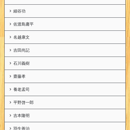
細谷功
佐渡島庸平
名越康文
吉田尚記
石川義樹
齋藤孝
養老孟司
平野啓一郎
吉本隆明
羽生善治