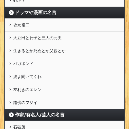
心理学
ドラマや漫画の名言
坂元裕二
大豆田とわ子と三人の元夫
生きるとか死ぬとか父親とか
バガボンド
波よ聞いてくれ
左利きのエレン
路傍のフジイ
作家/有名人/芸人の名言
石破茂