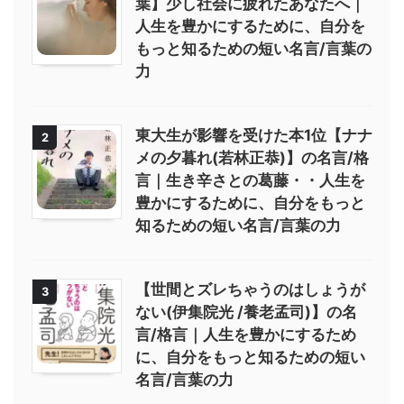
葉】少し社会に疲れたあなたへ｜
人生を豊かにするために、自分を
もっと知るための短い名言/言葉の
力
東大生が影響を受けた本1位【ナナ
2
メの夕暮れ(若林正恭)】の名言/格
言｜生き辛さとの葛藤・・人生を
豊かにするために、自分をもっと
知るための短い名言/言葉の力
【世間とズレちゃうのはしょうが
3
ない(伊集院光 /養老孟司)】の名
言/格言｜人生を豊かにするため
に、自分をもっと知るための短い
名言/言葉の力