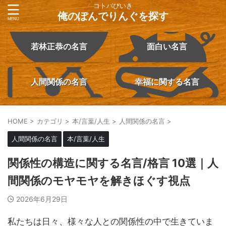
コトバびいき
俺のぽんでりんぐを探す
若林正恭の名言
面白い名言
人間関係の名言
幸福に関する名言
HOME
>
カテゴリ
>
本/言葉/人生
>
人間関係の名言
>
人間関係の名言
本/言葉/人生
関係性の構造に関する名言/格言 10選｜人
間関係のモヤモヤを解きほぐす視点
2026年6月29日
私たちは日々、様々な人との関係性の中で生きていま