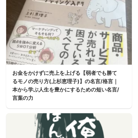
お金をかけずに売上を上げる【弱者でも勝て
るモノの売り方(上杉恵理子)】の名言/格言｜
本から学ぶ人生を豊かにするための短い名言/
言葉の力