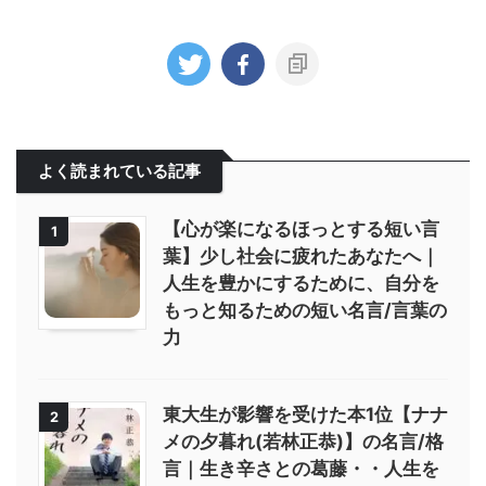
よく読まれている記事
【心が楽になるほっとする短い言
1
葉】少し社会に疲れたあなたへ｜
人生を豊かにするために、自分を
もっと知るための短い名言/言葉の
力
東大生が影響を受けた本1位【ナナ
2
メの夕暮れ(若林正恭)】の名言/格
言｜生き辛さとの葛藤・・人生を