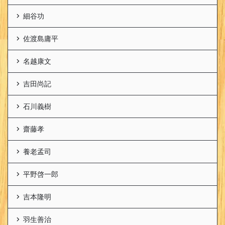
細谷功
佐渡島庸平
名越康文
吉田尚記
石川義樹
齋藤孝
養老孟司
平野啓一郎
吉本隆明
羽生善治