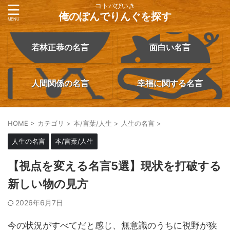
コトバびいき
俺のぽんでりんぐを探す
若林正恭の名言
面白い名言
人間関係の名言
幸福に関する名言
HOME
>
カテゴリ
>
本/言葉/人生
>
人生の名言
>
人生の名言
本/言葉/人生
【視点を変える名言5選】現状を打破する
新しい物の見方
2026年6月7日
今の状況がすべてだと感じ、無意識のうちに視野が狭