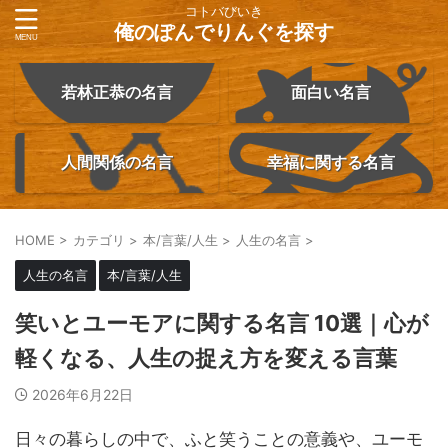
コトバびいき
俺のぽんでりんぐを探す
若林正恭の名言
面白い名言
人間関係の名言
幸福に関する名言
HOME
>
カテゴリ
>
本/言葉/人生
>
人生の名言
>
人生の名言
本/言葉/人生
笑いとユーモアに関する名言 10選｜心が
軽くなる、人生の捉え方を変える言葉
2026年6月22日
日々の暮らしの中で、ふと笑うことの意義や、ユーモ