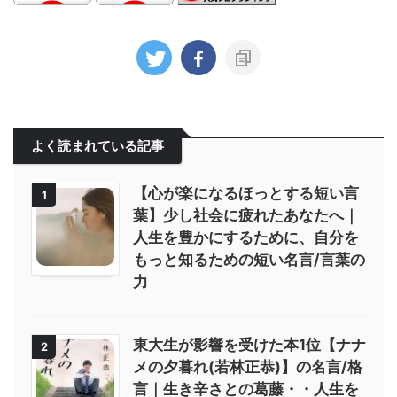
よく読まれている記事
【心が楽になるほっとする短い言
1
葉】少し社会に疲れたあなたへ｜
人生を豊かにするために、自分を
もっと知るための短い名言/言葉の
力
東大生が影響を受けた本1位【ナナ
2
メの夕暮れ(若林正恭)】の名言/格
言｜生き辛さとの葛藤・・人生を