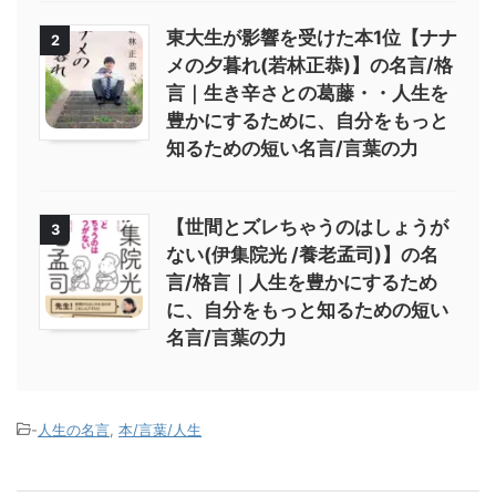
東大生が影響を受けた本1位【ナナ
2
メの夕暮れ(若林正恭)】の名言/格
言｜生き辛さとの葛藤・・人生を
豊かにするために、自分をもっと
知るための短い名言/言葉の力
【世間とズレちゃうのはしょうが
3
ない(伊集院光 /養老孟司)】の名
言/格言｜人生を豊かにするため
に、自分をもっと知るための短い
名言/言葉の力
-
人生の名言
,
本/言葉/人生