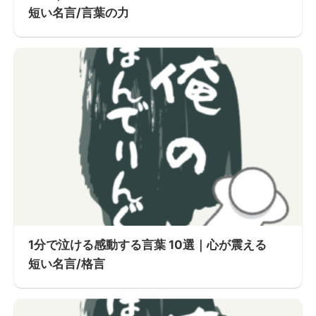
短い名言/言葉の力
1分で泣ける感動する言葉 10選｜心が震える
短い名言/格言