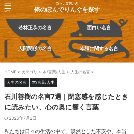
コトバびいき
俺のぽんでりんぐを探す
若林正恭の名言
面白い名言
人間関係の名言
幸福に関する名言
HOME
>
カテゴリ
>
本/言葉/人生
>
人生の名言
>
人生の名言
本/言葉/人生
石川善樹の名言7選｜閉塞感を感じたとき
に読みたい、心の奥に響く言葉
2026年7月2日
私たちは日々の生活の中で、漠然とした不安や、本当