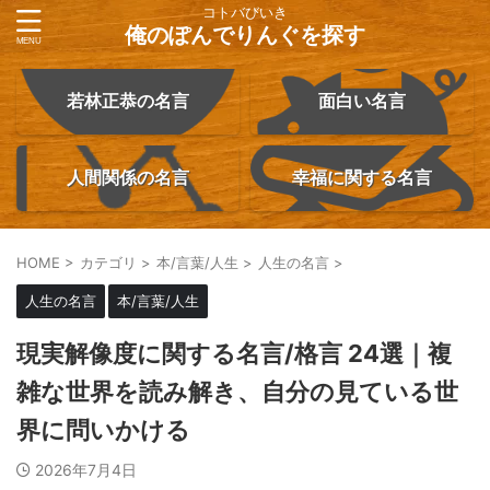
コトバびいき
俺のぽんでりんぐを探す
若林正恭の名言
面白い名言
人間関係の名言
幸福に関する名言
HOME
>
カテゴリ
>
本/言葉/人生
>
人生の名言
>
人生の名言
本/言葉/人生
現実解像度に関する名言/格言 24選｜複
雑な世界を読み解き、自分の見ている世
界に問いかける
2026年7月4日