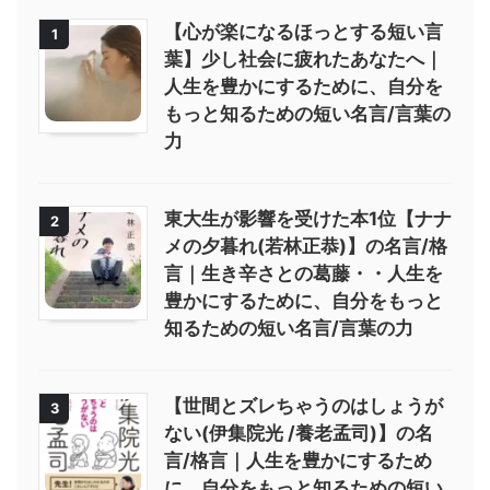
【心が楽になるほっとする短い言
1
葉】少し社会に疲れたあなたへ｜
人生を豊かにするために、自分を
もっと知るための短い名言/言葉の
力
東大生が影響を受けた本1位【ナナ
2
メの夕暮れ(若林正恭)】の名言/格
言｜生き辛さとの葛藤・・人生を
豊かにするために、自分をもっと
知るための短い名言/言葉の力
【世間とズレちゃうのはしょうが
3
ない(伊集院光 /養老孟司)】の名
言/格言｜人生を豊かにするため
に、自分をもっと知るための短い