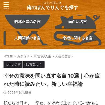
コトバびいき
俺のぽんでりんぐを探す
若林正恭の名言
面白い名言
人間関係の名言
幸福に関する名言
HOME
>
カテゴリ
>
本/言葉/人生
>
人生の名言
>
人生の名言
本/言葉/人生
幸せの意味を問い直す名言 10選｜心が疲
れた時に読みたい、新しい幸福論
2026年6月25日
私たちは日々、「幸せ」を求めて生きているのかもし