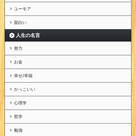
ユーモア
面白い
人生の名言
努力
お金
幸せ/幸福
かっこいい
心理学
哲学
勉強