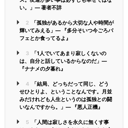
い。」― 著者不詳
2
「孤独があるから大切な人や時間が
輝いてみえる」― 『多分そいつ今ごろパ
フェとか食ってるよ』
3
「1人でいてあまり寂しくないの
は、自分と話しているからなのだ」―
『ナナメの夕暮れ』
4
「結局、どっちだって同じ、どう
せひとりよ、ということなんです。月並
みだけれども人生というのは孤独との闘
いなんですから。」― 『悪人正機』
5
「人間は寂しさを永久に無くす事