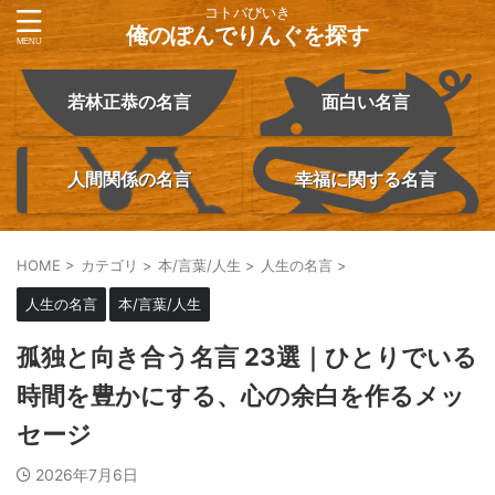
コトバびいき
俺のぽんでりんぐを探す
若林正恭の名言
面白い名言
人間関係の名言
幸福に関する名言
HOME
>
カテゴリ
>
本/言葉/人生
>
人生の名言
>
人生の名言
本/言葉/人生
孤独と向き合う名言 23選｜ひとりでいる
時間を豊かにする、心の余白を作るメッ
セージ
2026年7月6日