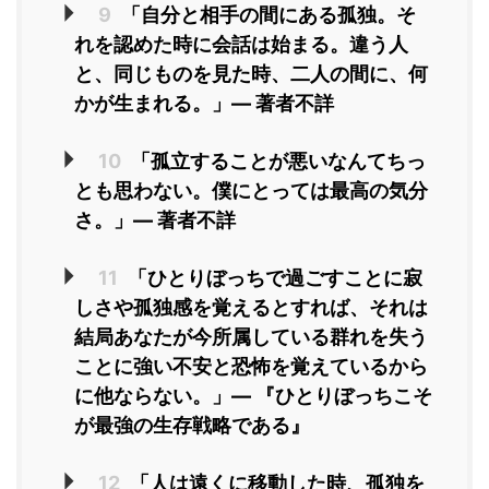
9
「自分と相手の間にある孤独。そ
れを認めた時に会話は始まる。違う人
と、同じものを見た時、二人の間に、何
かが生まれる。」― 著者不詳
10
「孤立することが悪いなんてちっ
とも思わない。僕にとっては最高の気分
さ。」― 著者不詳
11
「ひとりぼっちで過ごすことに寂
しさや孤独感を覚えるとすれば、それは
結局あなたが今所属している群れを失う
ことに強い不安と恐怖を覚えているから
に他ならない。」― 『ひとりぼっちこそ
が最強の生存戦略である』
12
「人は遠くに移動した時、孤独を