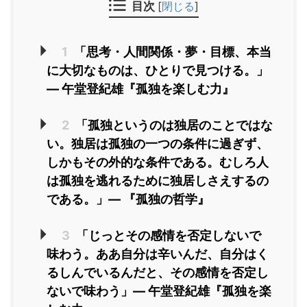
目次
[
閉じる
]
1
「思考・人間関係・夢・目標、本当
に大切なものは、ひとりで見つける。」
― 午堂登紀雄『孤独を楽しむ力』
2
「孤独というのは独居のことではな
い。独居は孤独の一つの条件に過ぎず、
しかもその外的な条件である。むしろ人
は孤独を逃れるために独居しさえするの
である。」― 『孤独の哲学』
3
「じっとその感情を否定しないで
味わう。ああ自分は辛いんだ、自分はく
るしんでいるんだと、その感情を否定し
ないで味わう」― 午堂登紀雄『孤独を楽