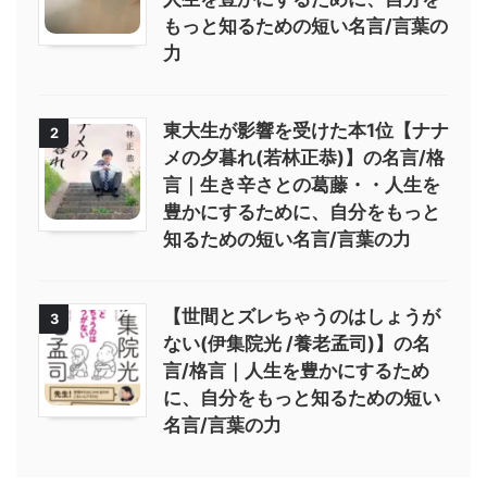
もっと知るための短い名言/言葉の
力
東大生が影響を受けた本1位【ナナ
2
メの夕暮れ(若林正恭)】の名言/格
言｜生き辛さとの葛藤・・人生を
豊かにするために、自分をもっと
知るための短い名言/言葉の力
【世間とズレちゃうのはしょうが
3
ない(伊集院光 /養老孟司)】の名
言/格言｜人生を豊かにするため
に、自分をもっと知るための短い
名言/言葉の力