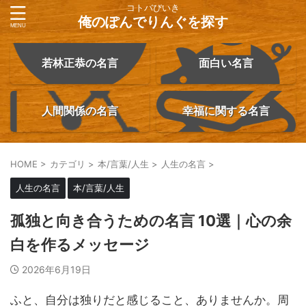
コトバびいき
俺のぽんでりんぐを探す
若林正恭の名言
面白い名言
人間関係の名言
幸福に関する名言
HOME
>
カテゴリ
>
本/言葉/人生
>
人生の名言
>
人生の名言
本/言葉/人生
孤独と向き合うための名言 10選｜心の余
白を作るメッセージ
2026年6月19日
ふと、自分は独りだと感じること、ありませんか。周