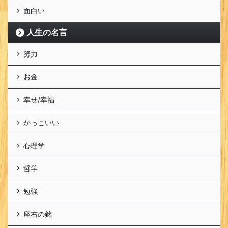
面白い
人生の名言
努力
お金
幸せ/幸福
かっこいい
心理学
哲学
勉強
座右の銘