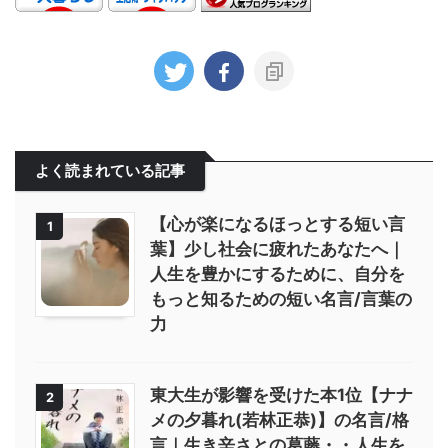
よく読まれている記事
【心が楽になるほっとする短い言
1
葉】少し社会に疲れたあなたへ｜
人生を豊かにするために、自分を
もっと知るための短い名言/言葉の
力
東大生が影響を受けた本1位【ナナ
2
メの夕暮れ(若林正恭)】の名言/格
言｜生き辛さとの葛藤・・人生を