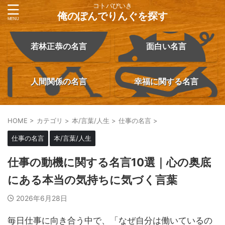
コトバびいき
俺のぽんでりんぐを探す
若林正恭の名言
面白い名言
人間関係の名言
幸福に関する名言
HOME
>
カテゴリ
>
本/言葉/人生
>
仕事の名言
>
仕事の名言
本/言葉/人生
仕事の動機に関する名言10選｜心の奥底
にある本当の気持ちに気づく言葉
2026年6月28日
毎日仕事に向き合う中で、「なぜ自分は働いているの