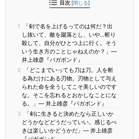
目次
[
閉じる
]
1
「剣で名を上げるってのは何だ？出
し抜いて、敵を蹴落とし、いや…斬り
殺して、自分がひとつ上に行く。そう
いう生き方のことじゃねえのか？」―
井上雄彦『バガボンド』
2
「どこまでいっても刀は刀。人を斬
る為だけにある刃物。刃物として与え
られた命を全うしてこそ美しいのです
な。そこを忘れるとおかしなことにな
る。」― 井上雄彦『バガボンド』
3
「剣に生きると決めたなら正しいか
どうかなどどうだっていい。感じるべ
きは楽しいかどうかだ」― 井上雄彦
『バガボンド』