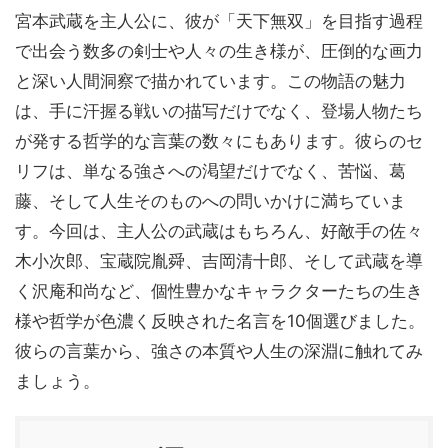
宮本武蔵を主人公に、彼が「天下無双」を目指す過程
で出会う数多の剣士や人々の生き様が、圧倒的な画力
と深い人間洞察で描かれています。この物語の魅力
は、手に汗握る戦いの描写だけでなく、登場人物たち
が発する哲学的な言葉の数々にもあります。彼らのセ
リフは、単なる強さへの渇望だけでなく、苦悩、葛
藤、そして人生そのものへの問いかけに満ちていま
す。今回は、主人公の武蔵はもちろん、好敵手の佐々
木小次郎、宝蔵院胤舜、吉岡清十郎、そして武蔵を導
く沢庵和尚など、個性豊かなキャラクターたちの生き
様や哲学が色濃く反映された名言を10個選びました。
彼らの言葉から、強さの本質や人生の深淵に触れてみ
ましょう。