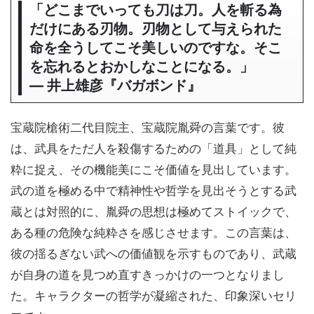
「どこまでいっても刀は刀。人を斬る為
だけにある刃物。刃物として与えられた
命を全うしてこそ美しいのですな。そこ
を忘れるとおかしなことになる。」
― 井上雄彦『バガボンド』
宝蔵院槍術二代目院主、宝蔵院胤舜の言葉です。彼
は、武具をただ人を殺傷するための「道具」として純
粋に捉え、その機能美にこそ価値を見出しています。
武の道を極める中で精神性や哲学を見出そうとする武
蔵とは対照的に、胤舜の思想は極めてストイックで、
ある種の危険な純粋さを感じさせます。この言葉は、
彼の揺るぎない武への価値観を示すものであり、武蔵
が自身の道を見つめ直すきっかけの一つとなりまし
た。キャラクターの哲学が凝縮された、印象深いセリ