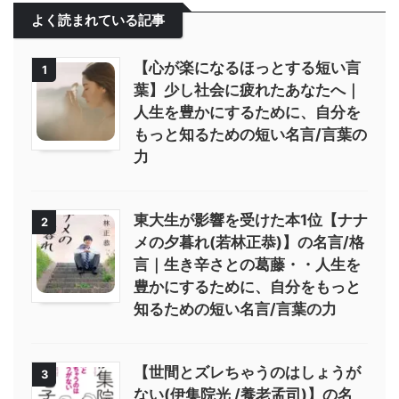
よく読まれている記事
【心が楽になるほっとする短い言
1
葉】少し社会に疲れたあなたへ｜
人生を豊かにするために、自分を
もっと知るための短い名言/言葉の
力
東大生が影響を受けた本1位【ナナ
2
メの夕暮れ(若林正恭)】の名言/格
言｜生き辛さとの葛藤・・人生を
豊かにするために、自分をもっと
知るための短い名言/言葉の力
【世間とズレちゃうのはしょうが
3
ない(伊集院光 /養老孟司)】の名