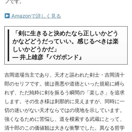
フです。
Amazonで詳しく見る
「剣に生きると決めたなら正しいかどう
かなどどうだっていい。感じるべきは楽
しいかどうかだ」
― 井上雄彦『バガボンド』
吉岡道場当主であり、天才と謳われた剣士・吉岡清十
郎のセリフです。彼は善悪や道徳といった規範に縛ら
れず、ただ純粋に剣を振るう瞬間の「楽しさ」を追求
します。その生き様は刹那的に見えますが、同時に一
切の迷いがない天才ならではの境地を示しています。
強くなるために苦悩し、道を模索する武蔵にとって、
清十郎のこの価値観は大きな衝撃でした。異なる哲学