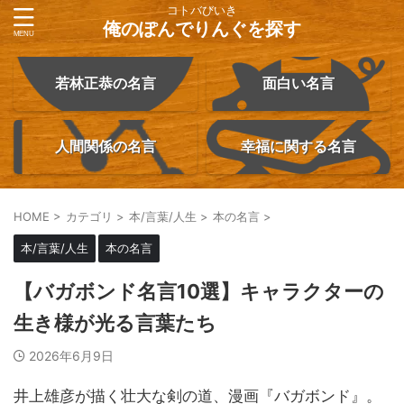
コトバびいき
俺のぽんでりんぐを探す
若林正恭の名言
面白い名言
人間関係の名言
幸福に関する名言
HOME
>
カテゴリ
>
本/言葉/人生
>
本の名言
>
本/言葉/人生
本の名言
【バガボンド名言10選】キャラクターの
生き様が光る言葉たち
2026年6月9日
井上雄彦が描く壮大な剣の道、漫画『バガボンド』。