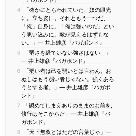
4
「確かにとらわれていた、奴の眼光
に。立ち姿に。それともう一つだ、
「俺」自身に。「俺は強いのだ」とい
う思い込みに。敵が見えるはずもな
い。」― 井上雄彦『バガボンド』
5
「弱さを経ていない強さはない。」
― 井上雄彦『バガボンド』
6
「弱い者は己を弱いとは言わん。お
ぬしはもう弱い者じゃない。強くあろ
うとする者。」― 井上雄彦『バガボ
ンド』
7
「認めてしまえありのままのお前を,
修行はそこからだ」― 井上雄彦『バ
ガボンド』
8
「天下無双とはただの言葉じゃ」―