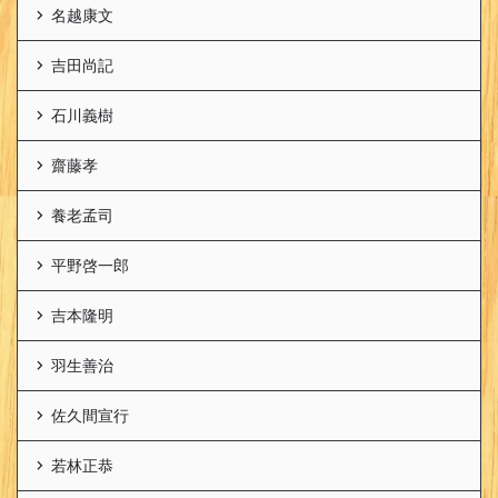
名越康文
吉田尚記
石川義樹
齋藤孝
養老孟司
平野啓一郎
吉本隆明
羽生善治
佐久間宣行
若林正恭