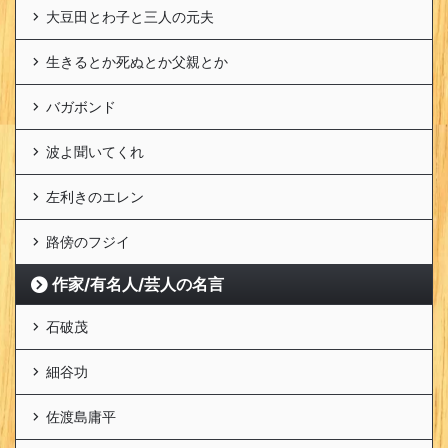
大豆田とわ子と三人の元夫
生きるとか死ぬとか父親とか
バガボンド
波よ聞いてくれ
左利きのエレン
路傍のフジイ
作家/有名人/芸人の名言
石破茂
細谷功
佐渡島庸平