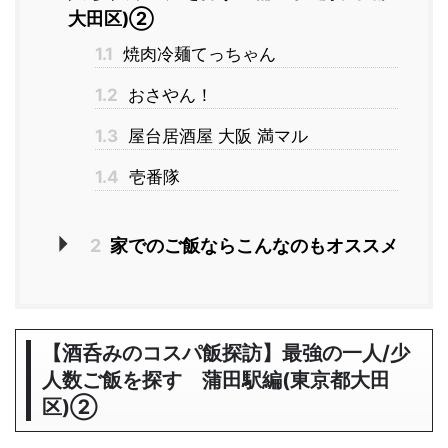
大田区)②
1.1
焼肉冷麺てっちゃん
1.2
おさやん！
1.3
屋台居酒屋 大阪 満マル
1.4
壱番隊
2
家でのご飯ならこんなのもオススメ
【酒呑みのコスパ飯探訪】最強の一人/少
人数ご飯を探す 蒲田駅編(東京都大田
区)②