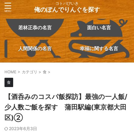
コトバびいき
俺のぽんでりんぐを探す
若林正恭の名言
面白い名言
人間関係の名言
幸福に関する名言
HOME
>
カテゴリ
>
食
>
食
【酒呑みのコスパ飯探訪】最強の一人飯/
少人数ご飯を探す 蒲田駅編(東京都大田
区)②
2023年6月3日