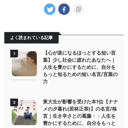
よく読まれている記事
【心が楽になるほっとする短い言
1
葉】少し社会に疲れたあなたへ｜
人生を豊かにするために、自分を
もっと知るための短い名言/言葉の
力
東大生が影響を受けた本1位【ナナ
2
メの夕暮れ(若林正恭)】の名言/格
言｜生き辛さとの葛藤・・人生を
豊かにするために、自分をもっと