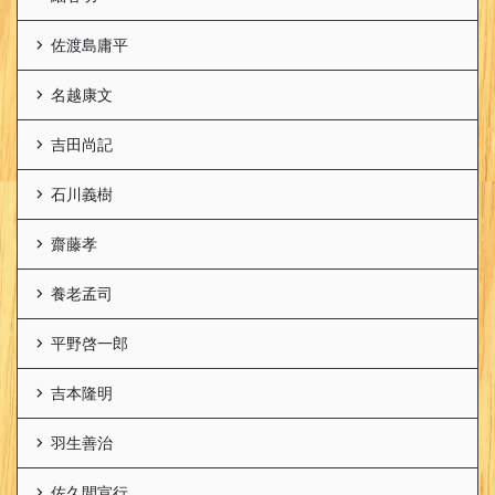
佐渡島庸平
名越康文
吉田尚記
石川義樹
齋藤孝
養老孟司
平野啓一郎
吉本隆明
羽生善治
佐久間宣行