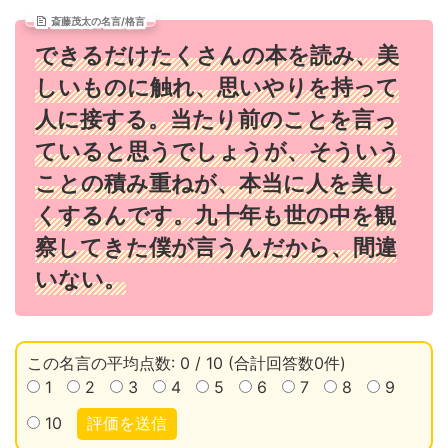
斎藤茂太の名言/格言
できるだけたくさんの本を読み、美
しいものに触れ、思いやりを持って
人に接する。当たり前のことを言っ
ていると思うでしょうが、そういう
ことの積み重ねが、本当に人を美し
くするんです。九十年も世の中を観
察してきた僕が言うんだから、間違
いない。
この名言の平均点数: 0 / 10 (合計回答数0件)
1
2
3
4
5
6
7
8
9
10
評価を送信