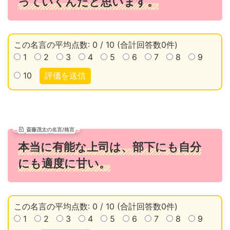
っていくんだと思います。
この名言の平均点数: 0 / 10 (合計回答数0件)
1
2
3
4
5
6
7
8
9
10
評価を送信
斎藤茂太の名言/格言
本当に有能な上司は、部下にも自分
にも適度に甘い。
この名言の平均点数: 0 / 10 (合計回答数0件)
1
2
3
4
5
6
7
8
9