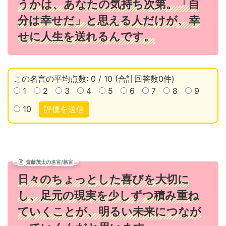
うかは、あなたの気持ち次第。「自
分は幸せだ」と思える人だけが、幸
せに人生を送れるんです。
この名言の平均点数: 0 / 10 (合計回答数0件)
1
2
3
4
5
6
7
8
9
10
評価を送信
斎藤茂太の名言/格言
日々のちょっとした喜びを大切に
し、足元の現実を少しずつ積み重ね
ていくことが、明るい未来につなが