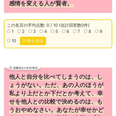
感情を変える人が賢者。
この名言の平均点数: 0 / 10 (合計回答数0件)
1
2
3
4
5
6
7
8
9
10
評価を送信
斎藤茂太の名言/格言
他人と自分を比べてしまうのは、し
ょうがない。ただ、あの人のほうが
私より上だとか下だとか考えて、幸
せを他人との比較で決めるのは、も
うおやめなさい。あなたが幸せかど