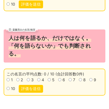
10
評価を送信
斎藤茂太の名言/格言
人は何を語るか、だけではなく。
「何を語らないか」でも判断され
る。
この名言の平均点数: 0 / 10 (合計回答数0件)
1
2
3
4
5
6
7
8
9
10
評価を送信