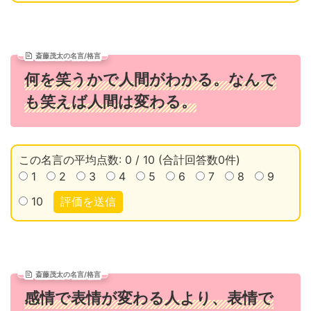
斎藤茂太の名言/格言
何を笑うかで人間がわかる。なんで
も笑えば人間は変わる。
この名言の平均点数: 0 / 10 (合計回答数0件)
1
2
3
4
5
6
7
8
9
10
評価を送信
斎藤茂太の名言/格言
感情で表情が変わる人より、表情で