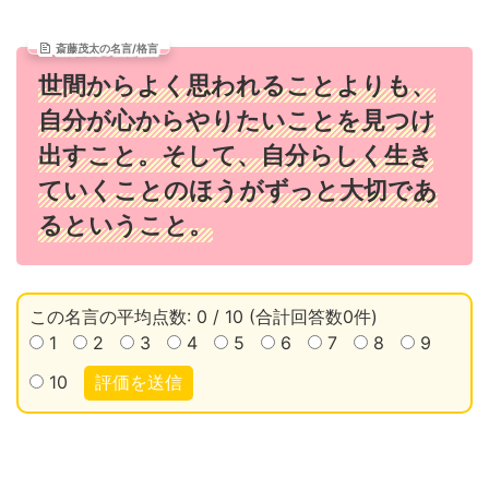
斎藤茂太の名言/格言
世間からよく思われることよりも、
自分が心からやりたいことを見つけ
出すこと。そして、自分らしく生き
ていくことのほうがずっと大切であ
るということ。
この名言の平均点数: 0 / 10 (合計回答数0件)
1
2
3
4
5
6
7
8
9
10
評価を送信