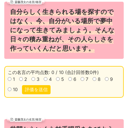
斎藤茂太の名言/格言
自分らしく生きられる場を探すので
はなく、今、自分がいる場所で夢中
になって生きてみましょう。そんな
日々の積み重ねが、その人らしさを
作っていくんだと思います。
この名言の平均点数: 0 / 10 (合計回答数0件)
1
2
3
4
5
6
7
8
9
10
評価を送信
斎藤茂太の名言/格言