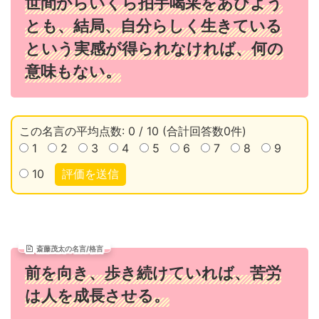
世間からいくら拍手喝采をあびよう
とも、結局、自分らしく生きている
という実感が得られなければ、何の
意味もない。
この名言の平均点数: 0 / 10 (合計回答数0件)
1
2
3
4
5
6
7
8
9
10
評価を送信
斎藤茂太の名言/格言
前を向き、歩き続けていれば、苦労
は人を成長させる。