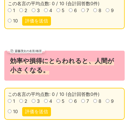
この名言の平均点数: 0 / 10 (合計回答数0件)
1
2
3
4
5
6
7
8
9
10
評価を送信
斎藤茂太の名言/格言
効率や損得にとらわれると、人間が
小さくなる。
この名言の平均点数: 0 / 10 (合計回答数0件)
1
2
3
4
5
6
7
8
9
10
評価を送信