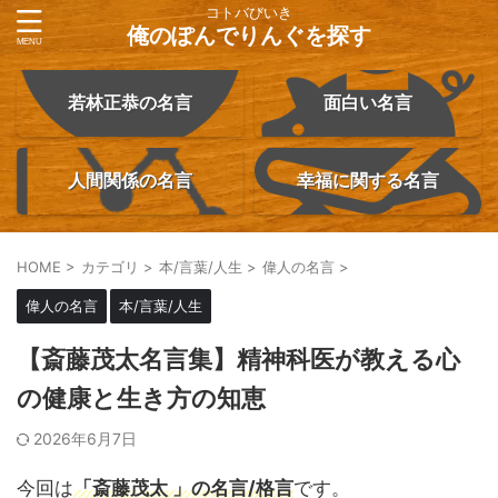
コトバびいき
俺のぽんでりんぐを探す
若林正恭の名言
面白い名言
人間関係の名言
幸福に関する名言
HOME
>
カテゴリ
>
本/言葉/人生
>
偉人の名言
>
偉人の名言
本/言葉/人生
【斎藤茂太名言集】精神科医が教える心
の健康と生き方の知恵
2026年6月7日
今回は
「斎藤茂太 」の名言/格言
です。