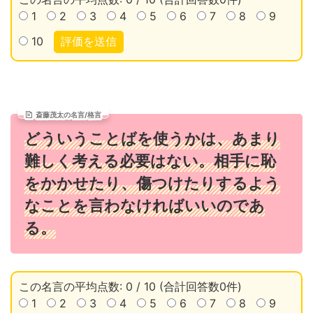
1
2
3
4
5
6
7
8
9
10
評価を送信
斎藤茂太の名言/格言
どういうことばを使うかは、あまり
難しく考える必要はない。相手に恥
をかかせたり、傷つけたりするよう
なことを言わなければいいのであ
る。
この名言の平均点数: 0 / 10 (合計回答数0件)
1
2
3
4
5
6
7
8
9