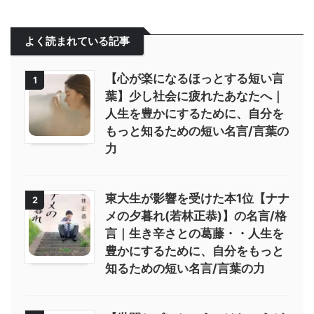
よく読まれている記事
【心が楽になるほっとする短い言
1
葉】少し社会に疲れたあなたへ｜
人生を豊かにするために、自分を
もっと知るための短い名言/言葉の
力
東大生が影響を受けた本1位【ナナ
2
メの夕暮れ(若林正恭)】の名言/格
言｜生き辛さとの葛藤・・人生を
豊かにするために、自分をもっと
知るための短い名言/言葉の力