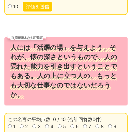
10
評価を送信
斎藤茂太の名言/格言
人には「活躍の場」を与えよう。そ
れが、懐の深さというもので、人の
隠れた能力を引き出すということで
もある。人の上に立つ人の、もっと
も大切な仕事なのではないだろう
か。
この名言の平均点数: 0 / 10 (合計回答数0件)
1
2
3
4
5
6
7
8
9