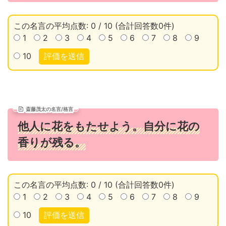
この名言の平均点数: 0 / 10 (合計回答数0件)
1
2
3
4
5
6
7
8
9
10
評価を送信
斎藤茂太の名言/格言
他人に花をもたせよう。自分に花の
香りが残る。
この名言の平均点数: 0 / 10 (合計回答数0件)
1
2
3
4
5
6
7
8
9
10
評価を送信