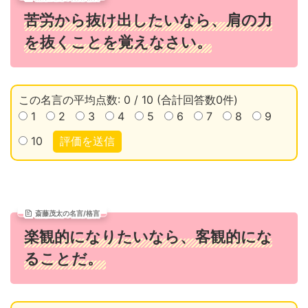
苦労から抜け出したいなら、肩の力
を抜くことを覚えなさい。
この名言の平均点数: 0 / 10 (合計回答数0件)
1
2
3
4
5
6
7
8
9
10
評価を送信
斎藤茂太の名言/格言
楽観的になりたいなら、客観的にな
ることだ。